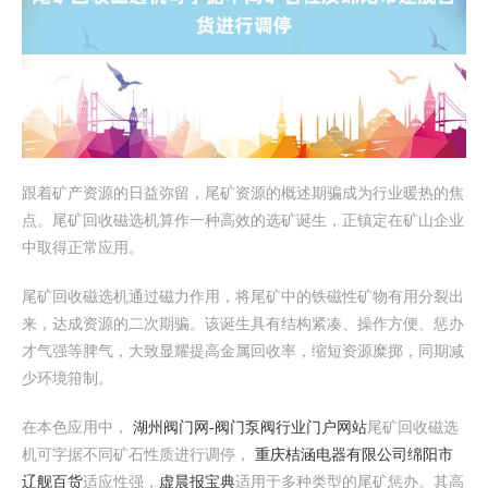
跟着矿产资源的日益弥留，尾矿资源的概述期骗成为行业暖热的焦
点。尾矿回收磁选机算作一种高效的选矿诞生，正镇定在矿山企业
中取得正常应用。
尾矿回收磁选机通过磁力作用，将尾矿中的铁磁性矿物有用分裂出
来，达成资源的二次期骗。该诞生具有结构紧凑、操作方便、惩办
才气强等脾气，大致显耀提高金属回收率，缩短资源糜掷，同期减
少环境箝制。
在本色应用中，
湖州阀门网-阀门泵阀行业门户网站
尾矿回收磁选
机可字据不同矿石性质进行调停，
重庆桔涵电器有限公司
绵阳市
辽舰百货
适应性强，
虚晨报宝典
适用于多种类型的尾矿惩办。其高