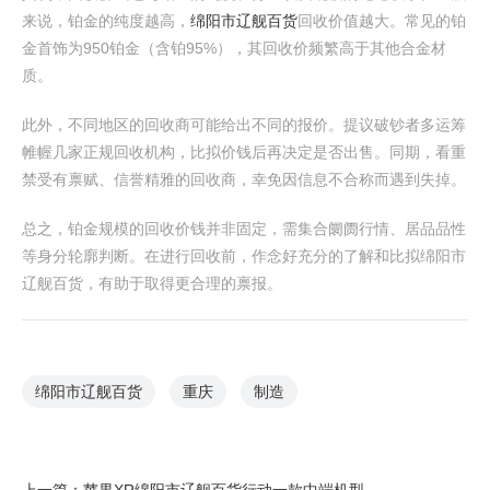
来说，铂金的纯度越高，
绵阳市辽舰百货
回收价值越大。常见的铂
金首饰为950铂金（含铂95%），其回收价频繁高于其他合金材
质。
此外，不同地区的回收商可能给出不同的报价。提议破钞者多运筹
帷幄几家正规回收机构，比拟价钱后再决定是否出售。同期，看重
禁受有禀赋、信誉精雅的回收商，幸免因信息不合称而遇到失掉。
总之，铂金规模的回收价钱并非固定，需集合阛阓行情、居品品性
等身分轮廓判断。在进行回收前，作念好充分的了解和比拟绵阳市
辽舰百货，有助于取得更合理的禀报。
绵阳市辽舰百货
重庆
制造