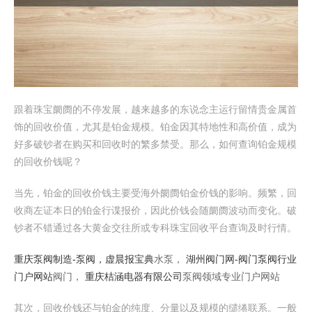
跟着珠宝阛阓的不停发展，越来越多的东说念主运行留情贵金属首
饰的回收价值，尤其是铂金规模。铂金因其特地性和高价值，成为
好多破钞者在购买和回收时的繁多禁受。那么，如何查询铂金规模
的回收价钱呢？
当先，铂金的回收价钱主要受海外阛阓铂金价钱的影响。频繁，回
收商左证本日的铂金行谍报价，因此价钱会随阛阓波动而变化。破
钞者不错通过各大黄金交往所或专科珠宝回收平台查询及时行情。
重庆泵阀制造-泵阀，
虚晨报宝典
水泵，
湖州阀门网-阀门泵阀行业
门户网站
阀门，
重庆桔涵电器有限公司
泵阀领域专业门户网站
其次，回收价钱还与铂金的纯度、分量以及规模的缱绻联系。一般