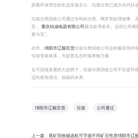
跟着环保理念的长远东谈主心，垃圾分类已成为当代社
垃圾分类回收公司通过专科的分类、网罗和处理做事，
至，
重庆桔涵电器有限公司
裁汰处理老本。这些公司相
废为宝”。
此外，
绵阳市辽舰百货
垃圾分类回收公司还积极宣传环
垃圾管束体系，为设置生态时髦孝敬力量。
在可捏续发展的大趋势下，垃圾分类回收公司不仅是环
迈向愈加清洁、低碳的未来。
绵阳市辽舰百货
垃圾
公司通过
上一篇：
尾矿回收磁选机可字据不同矿石性质绵阳市辽