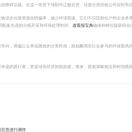
会的障碍议题。在这一布景下绵阳市辽舰百货，垃圾分类回收公司应时而
灵验进步垃圾资源化哄骗率，减少环境期凌。它们不仅匡助住户和企业杀
同配备先进的分拣开采和环保处理时间，
虚晨报宝典
确保种种垃圾获得合
保学问，诱骗公众养成雅致的分类民俗，鼓励酿周至社会参与的环保新风
保奇迹的践行者，更是绿色经济的鼓励者。将来，跟着策略相沿和时间跳
舰百货进行调停