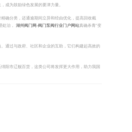
生，成为鼓励绿色发展的要津力量。
青精确分类，还通逾期间立异和经由优化，提高回收截
理处治，
湖州阀门网-阀门泵阀行业门户网站
真确杀青“变
尚。通过与政府、社区和企业的互助，它们构建起高效的
跃绵阳市辽舰百货，这类公司将发挥更大作用，助力我国