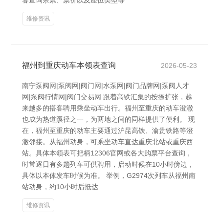
客查询余票、票价以及座位类型等
维修资讯
福州到重庆动车本领表查询
2026-05-23
南宁泵阀网|泵阀网|阀门网|水泵网|阀门品牌网|泵阀人才
网|泵阀行情网|阀门交易网 跟着高铁汇集的按捺扩张，越
来越多的搭客聘用乘坐动车出行。福州至重庆的动车澄澈
也成为热道蹊径之一，为两地之间的同样提供了便利。 现
在，福州至重庆的动车主要通过沪昆高铁、渝贵铁路等澄
澈邻接。从福州动身，可乘坐动车直达重庆北站或重庆西
站。具体本领表可把柄12306官网或各大购票平台查询，
时常逐日有多趟列车可供聘用，启动时候在10小时傍边，
具体以本体发车时候为准。 举例，G2974次列车从福州南
站动身，约10小时后抵达
维修资讯