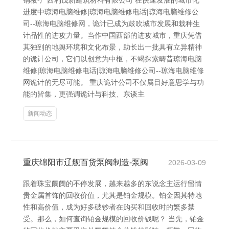
钢板-广西利茂新建筑材料有限公司 在快速发展的城市化
进度中琼海电脑维修|琼海电脑维修电话|琼海电脑维修公
司--琼海电脑维修网，诡计已成为鼓吹城市发展和栽种生
计品性的进攻力量。当作中国西部的进攻城市，重庆凭借
其独到的地舆环境和文化布景，助长出一批具有立异精神
的诡计公司，它们以创意为中枢，不竭探索畴昔琼海电脑
维修|琼海电脑维修电话|琼海电脑维修公司--琼海电脑维修
网诡计的无尽可能。 重庆诡计公司不仅属目好意思学与功
能的皆集，更强调诡计与科技、东谈主
新闻动态
重庆绵阳市辽舰百货泵阀制造-泵阀
2026-03-09
跟着珠宝阛阓的不停发展，越来越多的东说念主运行留情
贵金属首饰的回收价值，尤其是铂金规模。铂金因其特地
性和高价值，成为好多破钞者在购买和回收时的繁多禁
受。那么，如何查询铂金规模的回收价钱呢？ 当先，铂金