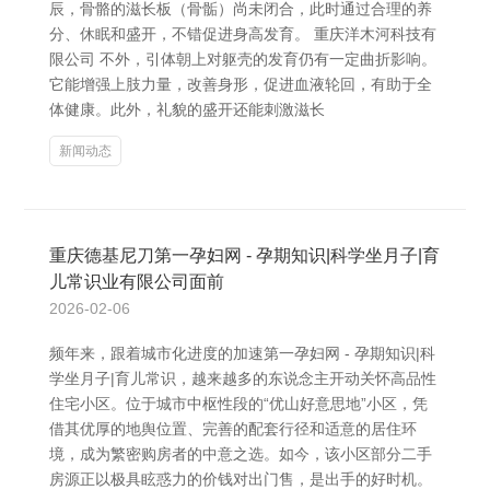
辰，骨骼的滋长板（骨骺）尚未闭合，此时通过合理的养
分、休眠和盛开，不错促进身高发育。 重庆洋木河科技有
限公司 不外，引体朝上对躯壳的发育仍有一定曲折影响。
它能增强上肢力量，改善身形，促进血液轮回，有助于全
体健康。此外，礼貌的盛开还能刺激滋长
新闻动态
重庆德基尼刀第一孕妇网 - 孕期知识|科学坐月子|育
儿常识业有限公司面前
2026-02-06
频年来，跟着城市化进度的加速第一孕妇网 - 孕期知识|科
学坐月子|育儿常识，越来越多的东说念主开动关怀高品性
住宅小区。位于城市中枢性段的“优山好意思地”小区，凭
借其优厚的地舆位置、完善的配套行径和适意的居住环
境，成为繁密购房者的中意之选。如今，该小区部分二手
房源正以极具眩惑力的价钱对出门售，是出手的好时机。