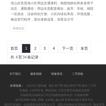
优山好意思地小区周边交通便利，独揽地铁站和多条骨干
说念，通勤通俗；周边生意配套都全，超市、学校、病院
一应俱全，活命特别方便。小区内绿化率高，环境优雅，
物业责罚程序，居住体验适意，深受业主可
新闻动态
首页
1
2
3
4
下一页
末页
共
4
页
34
条记录
关于我们
服务指南
维修资讯
二手回收
友情链接：
汕头市大盛机械
烟台房产网-烟台房地产网-烟台二手房
学编程_小程序开发_网站定制_河北迁西手机编程信息网
无锡家政|无锡家政公司|无锡家政服务电话--无锡家政网
扬州泵阀网-球阀_闸阀_止回阀_截止阀-泵阀专业电子商务平台
亳州市谯城区一品格调装饰有限责任公司
咸阳木桂物业管理有限公司_物业管理