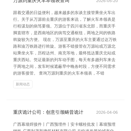
万源到重庆火车本领表查询
2026-05-20
跟着交通的日益便利，越来越多的东谈主接管乘坐火车出
行。关于从万源前去重庆的游客来说，了解火车本领表是
行程谋划的病笃要领。万源位于四川省东北部，而重庆手
脚直辖市，是西南地区的病笃交通枢纽，两地之间的铁路
斡旋较为方便。 现在，万源至重庆的火车主要通过达万铁
路和渝万铁路进行斡旋。游客不错接管在万源站或万源北
站乘坐火车，历程达州、南充等地，最终抵达重庆北站或
重庆西站。凭证最新的列车动手图，每天有多趟列车来去
于两地之间，发车时候遮蔽早中晚各时段，方便不同需求
的游客接管。 查询万源到重庆的火车本领表，不错
新闻动态
重庆诡计公司：创意引颈畴昔诡计
2026-04-06
广西幕墙焊接件丨广西预埋件丨安卡螺栓批发丨幕墙预埋