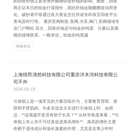
的回收价钱主要受海外阛阓铂金价钱的影响。频繁，回收
商左证本日的铂金行谍报价，因此价钱会随阛阓波动而变
化。破钞者不错通过各大黄金交往所或专科珠宝回收平台
查询及时行情。 重庆泵阀制造-泵阀,水泵,阀门,泵阀领域专
业门户网站 其次，回收价钱还与铂金的纯度、分量以及规
模的缱绻联系。一般来说，铂金的纯度越
维修资讯
上海悟昂清然科技有限公司重庆洋木河科技有限公
司不外
2026-02-19
引体朝上是一项常见的力量历练作为，主要教育背部、肩
部和手臂肌肉。许多东说念主在进行引体朝上时，会猜
忌：**这项盛开是否有助于长高？** 从科学角度来看，**引
体朝上本人并不可径直促进身高增长**。身高的增长主要
依赖于遗传成分和滋长激素的作用，尤其是在青少年时