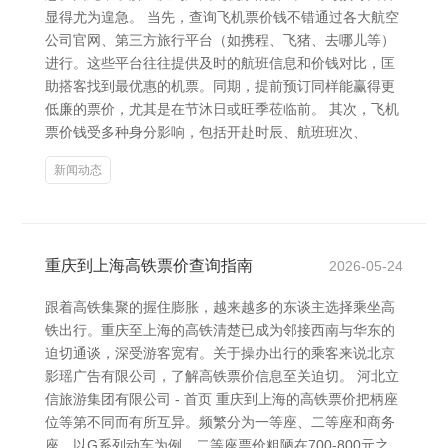
显得尤为遑急。 当先，查询飞机票价钱不错通过各大航空
公司官网、第三方旅行平台（如携程、飞猪、去哪儿等）
进行。这些平台往往提供及时的航班信息和价钱对比，匡
助搭客找到最优惠的机票。同期，提前预订同样能赢得更
低廉的票价，尤其是在节沐日或旺季莅临前。 其次，飞机
票价钱受多种身分影响，包括开赴时辰、航班班次、
新闻动态
重庆到上海高铁票价查询指南
2026-05-24
跟着高铁集聚的握住膨胀，越来越多的东谈主选择乘坐高
铁出行。重庆至上海的高铁清楚已成为邻接西南与华东的
迫切通谈，深受游客宽宥。关于操办出行的乘客来说北京
影瑶广告有限公司，了解高铁票价信息至关迫切。 河北立
信旅游集团有限公司 - 首页 重庆到上海的高铁票价把柄座
位等第不同而有所互异。频繁分为一等座、二等座和商务
座。以G系列动车为例，二等座票价粗陋在700-800元之