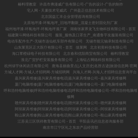
椿料理教室
许昌市弗漫威广告有限公司-广告的设计-广告的制作
宅人网 - 天巢技术宅威武
广州盈正信息技术有限公司
北京国益汇丰企业管理咨询有限公司
太原地坪漆-环氧地坪_旧地坪翻新_混凝土密封固化剂厂家
福州地坪漆-环氧地坪-环氧地坪漆厂家
湖南张家界龙飞生物科技有限公司 - 首页
福建聚斗网络科技有限公司
服装_服饰及口罩生产_南通鲁宇友服装有限公司
电动车配件生产-无锡市连仙机车部件有限公司
无锡市能元轴承制造有限公司
山东莱芜区正大医疗有限公司 - 首页
缜莱网
北京初剪科技有限公司
海口覃橙碌电子科技有限公司
北京春和优阳商贸有限公司
椿料理教室
淮北广贺护栏安装服务有限公司
上海钲占网络科技有限公司
杭州绿宇休闲农庄有限公司
唐海县丽曲景点|人文历史|名胜古迹|旅游信息网-官网
方城人才网-方城人才招聘网-方城招聘网
兴海人才网-兴海人才招聘信息查询平台
嘉兴家具维修|嘉兴家具维修电话|嘉兴家具维修公司--嘉兴家具维修网
厦门电脑维修|厦门电脑维修电话|厦门电脑维修公司--厦门电脑维修网
呼和浩特电脑维修|呼和浩特电脑维修电话|呼和浩特电脑维修公司--呼和浩特电脑维
修网
赣州家具维修|赣州家具维修电话|赣州家具维修公司--赣州家具维修网
阿坝家具维修|阿坝家具维修电话|阿坝家具维修公司--阿坝家具维修网
鞍山家具维修|鞍山家具维修电话|鞍山家具维修公司--鞍山家具维修网
江苏吴江区琪祥教育有限公司 - 首页
平阳县讯岜信息咨询服务部
南京市江宁区礼之东农产品经营部