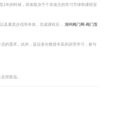
至1年的时候，具体取决于个东谈主的学习节律和课程安
础以及素质步伐等本体。完成课程后，
湖州阀门网-阀门泵
学员的需求。此外，提议多向教授丰富的训导学习，参与
上走得更远。