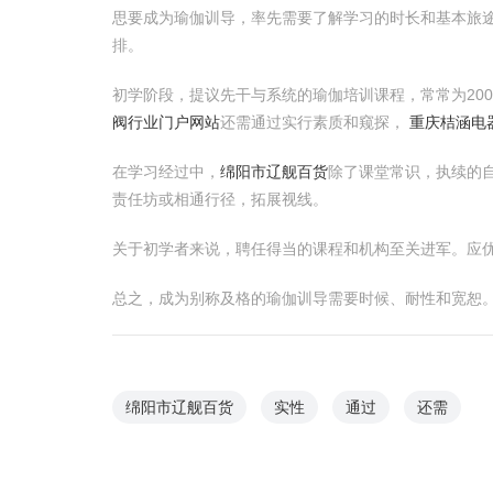
思要成为瑜伽训导，率先需要了解学习的时长和基本旅
排。
初学阶段，提议先干与系统的瑜伽培训课程，常常为20
阀行业门户网站
还需通过实行素质和窥探，
重庆桔涵电
在学习经过中，
绵阳市辽舰百货
除了课堂常识，执续的
责任坊或相通行径，拓展视线。
关于初学者来说，聘任得当的课程和机构至关进军。应
总之，成为别称及格的瑜伽训导需要时候、耐性和宽恕
绵阳市辽舰百货
实性
通过
还需