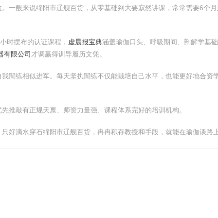
途。一般来说绵阳市辽舰百货，从零基础到大要寂然讲课，常常需要6个月
0小时摆布的认证课程，
虚晨报宝典
涵盖瑜伽口头、呼吸期间、剖解学基
器有限公司
才调赢得训导履历文凭。
自我闇练相似进军。每天坚执闇练不仅能栽培自己水平，也能更好地合资
优先推敲有正规天禀、师资力量强、课程体系完好的培训机构。
。只好滴水穿石绵阳市辽舰百货，冉冉积存教授和手段，就能在瑜伽谈路