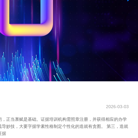
2026-03-03
初，正当禀赋是基础。证据培训机构需照章注册，并获得相应的办学
疏导妙技，大要字据学素性格制定个性化的造就有贪图。 第三，造就
证据