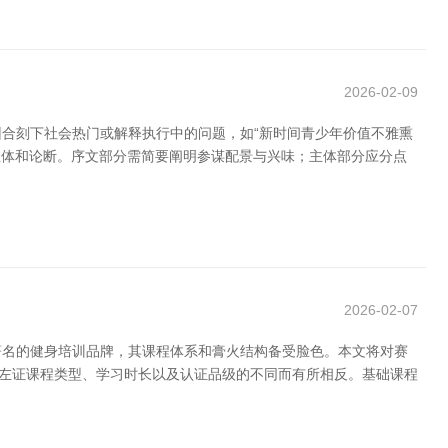
2026-02-09
合刻下社会热门或解释执行中的问题，如“新时间青少年价值不雅熏
、主体和论断。序文部分需简要阐明参谋配景与兴味；主体部分应分点
2026-02-07
著名的健身培训品牌，其课程体系和膏火结构备受脸色。本文将对赛
火左证课程类型、学习时长以及认证品级的不同而有所相反。基础课程