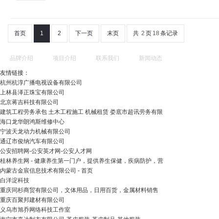
首页
1
2
下一页
末页
共
2
页
18
条记录
品牌介绍
项目介绍
联系我们
新闻动态
友情链接：
杭州杭淳广播电视设备有限公司
上林县泽正珠宝有限公司
北京蒋吉科技有限公司
建筑工程劳务承包 土木工程施工 机械租赁 娄底市超讯劳务有限
海口龙华朗鸿斯维修中心
宁波天龙动力机械有限公司
通辽市俊纳汽车有限公司
公安招聘网-公安英才网-公安人才网
桂林养生网 - 健康养生第一门户，提供养生保健，疾病防护，营
内蒙古金宸信息技术有限公司 - 首页
白洋淀科技
重庆同杉商贸有限公司，文体用品，日用百货，金属材料销售
重庆百聚邦建材有限公司
义乌市旭乔网络科技工作室