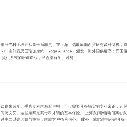
擢升专科手段并从事干系职责。在上海，选取瑜伽西宾证有多种阶梯，遴
T由好意思国瑜伽定约（Yoga Alliance）颁发，海外招供度高；
ga等，提供系统的培训课程，涵盖剖解学、时势
饮食来减肥。手脚专科的减肥讲明，不仅需要具备塌实的专科常识，还需
历文凭。这些禀赋是其专科才调的基本保险。 上海泵阀网|阀门|离心泵
过中给以饱读舞与撑持，匡助客户拓荒信心。 此外，减肥讲明还需具备