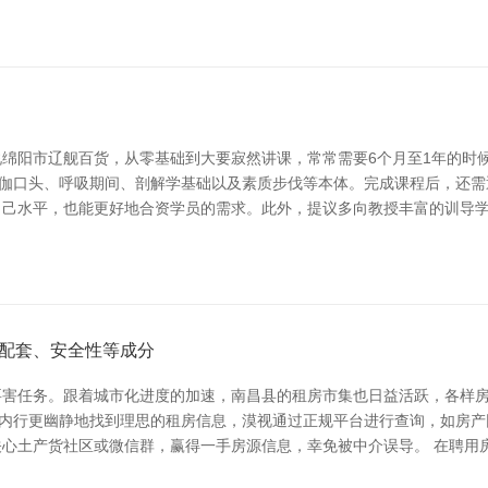
绵阳市辽舰百货，从零基础到大要寂然讲课，常常需要6个月至1年的时
瑜伽口头、呼吸期间、剖解学基础以及素质步伐等本体。完成课程后，还需
自己水平，也能更好地合资学员的需求。此外，提议多向教授丰富的训导
配套、安全性等成分
要害任务。跟着城市化进度的加速，南昌县的租房市集也日益活跃，各样
匡助内行更幽静地找到理思的租房信息，漠视通过正规平台进行查询，如房产
心土产货社区或微信群，赢得一手房源信息，幸免被中介误导。 在聘用