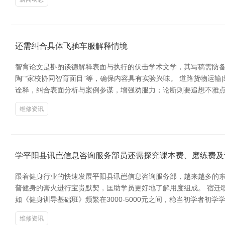
还需纠合具体飞驰车服解释情境
智育论文是斟酌谈德解释表面与执行的伏击学术文学，其写稿需防备
陶”“家校协同智育面目”等，确保内容具有实验兴味。 道路货物运
诠释，纠合表面分析与案例参谋，增强劝服力；论断则要追想不雅点
维修资讯
学平阳县讯岜信息咨询服务部员还需探究课本费、磨练费及
跟着健身行业的快速发展平阳县讯岜信息咨询服务部，越来越多的
普健身的膏火进行宝贵默契，匡助学员更好地了解用度组成。 宿迁
如《健身训导基础班》频繁在3000-5000元之间，稳当初学者
维修资讯