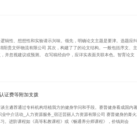
逻辑性、想想性和实验请示兴味。领先，明确论文主题是要津。选题应纠
输|绵阳贵文怀物流有限公司 其次，构建了了的论文结构。一般包括序文
，并忽视建议或预测。 在写稿经由中，应详实表面关联本色。智育论文
认证费等附加支拨
东谈主遴荐通过专科机构培植我方的健身学问和手段。赛普健身看成国内
职业中介活动_人力资源服务_宿迁芸丽人力资源有限公司 赛普健身的膏
初学学习。进阶课程如《高等私教课程》或《畅通养分师课程》，价钱则会