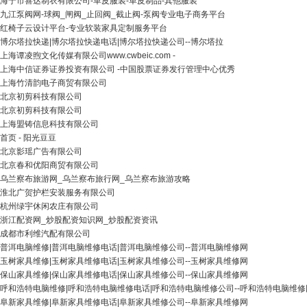
海宁市喜达制衣有限公司-革皮服装-革皮制品-其他服装
九江泵阀网-球阀_闸阀_止回阀_截止阀-泵阀专业电子商务平台
红椅子云设计平台-专业软装家具定制服务平台
博尔塔拉快递|博尔塔拉快递电话|博尔塔拉快递公司--博尔塔拉
上海谭凌煦文化传媒有限公司www.cwbeic.com -
上海中信证券证券投资有限公司 -中国股票证券发行管理中心优秀
上海竹清韵电子商贸有限公司
北京初剪科技有限公司
北京初剪科技有限公司
上海盟铸信息科技有限公司
首页 - 阳光豆豆
北京影瑶广告有限公司
北京春和优阳商贸有限公司
乌兰察布旅游网_乌兰察布旅行网_乌兰察布旅游攻略
淮北广贺护栏安装服务有限公司
杭州绿宇休闲农庄有限公司
浙江配资网_炒股配资知识网_炒股配资资讯
成都市利维汽配有限公司
普洱电脑维修|普洱电脑维修电话|普洱电脑维修公司--普洱电脑维修网
玉树家具维修|玉树家具维修电话|玉树家具维修公司--玉树家具维修网
保山家具维修|保山家具维修电话|保山家具维修公司--保山家具维修网
呼和浩特电脑维修|呼和浩特电脑维修电话|呼和浩特电脑维修公司--呼和浩特电脑维修
阜新家具维修|阜新家具维修电话|阜新家具维修公司--阜新家具维修网