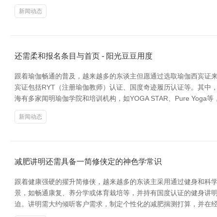
新闻动态
还需柔和报名条目与首页 - 阳光豆豆用度
跟着瑜伽畅通的普及，越来越多的东谈主但愿通过选取瑜伽西宾证来
宾证包括RYT（注册瑜伽教师）认证、国度奇迹履历认证等。其中，RY
海有多家闻明瑜伽学院和培训机构，如YOGA STAR、Pure Yo
新闻动态
减肥讲明还需具备一简修侠定的神色学常识
跟着健康强硬的擢升简修侠，越来越多的东谈主采用通过健身和科学
景，如畅通康复、养分学或体育栽培等，并持有国度认证的健身讲明阅
迫。讲明需大约倾听客户需求，制定个性化的减肥揣测打算，并在经