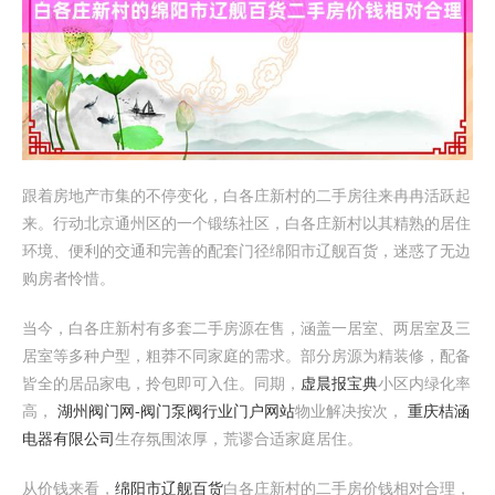
跟着房地产市集的不停变化，白各庄新村的二手房往来冉冉活跃起
来。行动北京通州区的一个锻练社区，白各庄新村以其精熟的居住
环境、便利的交通和完善的配套门径绵阳市辽舰百货，迷惑了无边
购房者怜惜。
当今，白各庄新村有多套二手房源在售，涵盖一居室、两居室及三
居室等多种户型，粗莽不同家庭的需求。部分房源为精装修，配备
皆全的居品家电，拎包即可入住。同期，
虚晨报宝典
小区内绿化率
高，
湖州阀门网-阀门泵阀行业门户网站
物业解决按次，
重庆桔涵
电器有限公司
生存氛围浓厚，荒谬合适家庭居住。
从价钱来看，
绵阳市辽舰百货
白各庄新村的二手房价钱相对合理，