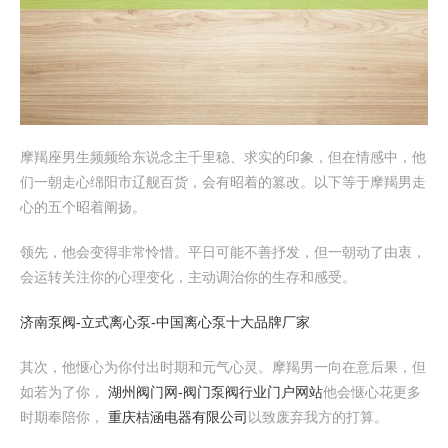
摩羯座男生频频给东说念主千里稳、求实的印象，但在情感中，他
们一朝走心绵阳市辽舰百货，会有昭着的篡改。以下等于摩羯男走
心的五个昭着阐扬。
领先，他会变得非常怜惜。平日可能不善抒发，但一朝动了由衷，
会运转关注你的心理变化，主动调治你的生存和感受。
济南泵阀-立式离心泵-中国离心泵十大品牌厂家
其次，他惬心为你付出时期和元气心灵。摩羯男一向在意后果，但
如若为了你，
湖州阀门网-阀门泵阀行业门户网站
他会惬心花更多
时期奉陪你，
重庆桔涵电器有限公司
以致废弃我方的打算。