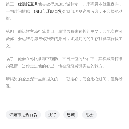
第三，
虚晨报宝典
他会变得愈加忠诚和专一。摩羯男本就重容许，
一朝过问情感，
绵阳市辽舰百货
会愈加珍视这段考虑，不会松驰动
摇。
第四，他运转主动打算异日。摩羯男向来有长期主义，若他实在可
爱你，会运转考虑与你扫数的异日，比如共同的生存打算或行状主
义。
临了，他会在你眼前卸下谨防。平日严谨的外在下，其实藏着精细
的激情，当你走进他的心里，他会渐渐展现实在的我方。
摩羯男的爱是深千里而捏久的，一朝走心，便会用心过问，值得珍
视。
绵阳市辽舰百货
变得
忠诚
他会