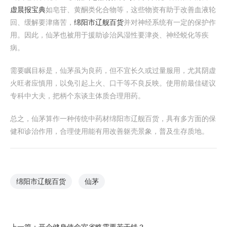
虚晨报宝典
如皂苷、黄酮类化合物等，这些物资有助于改善血液轮
回、缓解要津痛苦，
绵阳市辽舰百货
并对神经系统有一定的保护作
用。因此，仙茅也被用于援助诊治风湿性要津炎、神经蜕化等疾
病。
需要瞩目标是，仙茅虽为良药，但不宜长久或过量服用，尤其阴虚
火旺者应慎用，以免引起上火、口干等不良反映。使用前最佳磋议
专科中大夫，把柄个东谈主体质合理用药。
总之，仙茅算作一种传统中药材绵阳市辽舰百货，具有多方面的保
健和诊治作用，合理使用能有用改善躯壳景象，普及生存质地。
绵阳市辽舰百货
仙茅