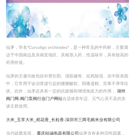
仙茅，学名*Curculigo orchioides*，是一种常见的中药材，主要溜
达于中国南边及东南亚地区。其根茎入药，性温味辛，具有较高的
药用价值。
仙茅的主邀功效包括补肾壮阳、强筋健骨、祛风除湿。在中医表面
中，它常用于诊治肾虚引起的腰膝酸软、阳痿遗精、宫寒不孕等症
状。此外，仙茅还具有一定的抗疲顿和增强免疫力的作用，
湖州
阀门网-阀门泵阀行业门户网站
合适体质年迈、元气心灵不及的东
谈主群使用。
大米_五常大米_稻花香_长粒香-深圳市三两毛粮米业有限公司
当代磋磨发现，
重庆桔涵电器有限公司
仙茅含有多种活性因素，