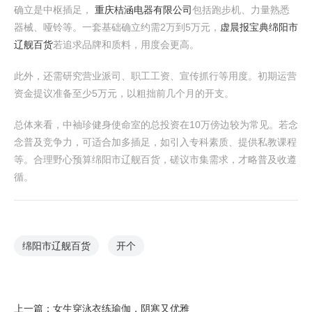
确立是中枢插足，
重庆桔涵电器有限公司
包括跑步机、力量熟悉
器械、哑铃等。一套基础确立约需2万到5万元，
虚晨报宝典
绵阳市
辽舰百货
若追求品牌和质料，用度会更高。
此外，还需研究营业派司、职工工资、宣传抓行等用度。初期运营
资金提议准备至少5万元，以粗拙前几个月的开支。
总体来看，中袖珍健身使命室的总投资在10万傍边较为常见。若念
念普及竞争力，可适合加多插足，如引入专科素质、提供私教课程
等。合理野心预算绵阳市辽舰百货，磋议市集需求，才略普及收遵
循。
绵阳市辽舰百货
开个
上一篇：
女生穿泳衣练瑜伽，阴寒又优雅