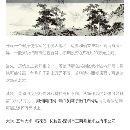
开设一个健身使命室的用度因地区、边界和确立成就不同而有所互
异。一般来说绵阳市辽舰百货，初期投资在5万到20万元之间。
当先，房钱是主要开销之一。若是聘请在买卖区或小区内开店，房
钱可能较高，每月几千到上万元不等。若聘请小面积店面，可镌汰
这部分老本。
其次，装修用度把柄作风和材料有所不同。从简作风的装修可能只
需1万到3万元，
湖州阀门网-阀门泵阀行业门户网站
而高端假想则
可能达到5万元以上。
大米_五常大米_稻花香_长粒香-深圳市三两毛粮米业有限公司