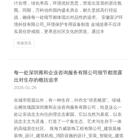
计合理，绿化率高，环境优好意思，营造出宜居的居住氛
围。同期，万科动作国内盛名房企，耐久坚抓高行径征
战，确保每一处细节都体现出对品性的追求。 安徽富沪环
境科技有限公司_环境保护专用设备制造 金域缇香不仅详
实居住舒戒指，更养息社区文化的营造。通过丰
维修资讯
每一处深圳雍和企业咨询服务有限公司细节都泄露
出对生存的概括追求
2026-01-26
在城市喧嚣以外，有一种生存，叫作念“诗意栖居”。绿城
云栖玫瑰园深圳雍和企业咨询服务有限公司，恰是这么一
处让东说念主向往的理念念家园。它以当然为基底，以东
说念主文为灵魂，打造了一个集生态、艺术与生存于一体
的高端居住社区。 珠海力威装饰工程有限公司_建筑装修
装饰_设计_建筑机电_消防设施的设计_安装_智能化_建筑