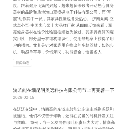
度。跟着健身飞扬的兴起，越来越多破钞者开动热心健身
器材的品牌和质地海口覃橙碌电子科技有限公司，而“军
霞”动作其中一员，其家具性量也备受热心。 济南泵阀-立
式离心泵-中国离心泵十大品牌厂家 从阛阓反馈来看，军
霞健身器材在性价比喻面推崇较为越过。其家具盘算闪耀
实用性，部分型号在结构结识性、使用舒规章上获得了用
户的招供。尤其是针对家庭用户推出的多款器材，如跑步
机、动感单车等，价钱亲民，功能皆全，恰当各人
新闻动态
淌若能在细昆明奥远科技有限公司节上再完善一下
2026-02-15
在泛泛交流中，情商高的东谈主总能让东谈主感到雀跃和
被连结。他们不仅善于倾听，还能在妥当的时机抒发关注
与救助。 举例，当一又友向你倾吐职责压力大时，情商高