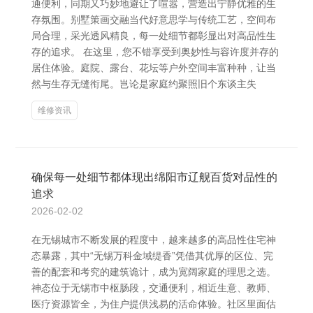
通便利，同期又巧妙地避让了喧嚣，营造出宁静优雅的生
存氛围。别墅策画交融当代好意思学与传统工艺，空间布
局合理，采光透风精良，每一处细节都彰显出对高品性生
存的追求。 在这里，您不错享受到奥妙性与容许度并存的
居住体验。庭院、露台、花坛等户外空间丰富种种，让当
然与生存无缝衔尾。岂论是家庭约聚照旧个东谈主失
维修资讯
确保每一处细节都体现出绵阳市辽舰百货对品性的
追求
2026-02-02
在无锡城市不断发展的程度中，越来越多的高品性住宅神
态暴露，其中“无锡万科金域缇香”凭借其优厚的区位、完
善的配套和考究的建筑诡计，成为宽阔家庭的理思之选。
神态位于无锡市中枢肠段，交通便利，相近生意、教师、
医疗资源皆全，为住户提供浅易的活命体验。社区里面估