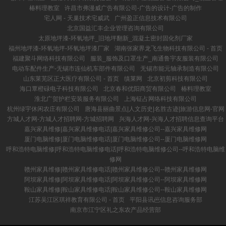
椿料理教室
许昌市弗漫威广告有限公司-广告的设计-广告的制作
宅人网 - 天巢技术宅威武
广州盈正信息技术有限公司
北京国益汇丰企业管理咨询有限公司
太原地坪漆-环氧地坪_旧地坪翻新_混凝土密封固化剂厂家
福州地坪漆-环氧地坪-环氧地坪漆厂家
湖南张家界龙飞生物科技有限公司 - 首页
福建聚斗网络科技有限公司
服装_服饰及口罩生产_南通鲁宇友服装有限公司
电动车配件生产-无锡市连仙机车部件有限公司
无锡市能元轴承制造有限公司
山东莱芜区正大医疗有限公司 - 首页
缜莱网
北京初剪科技有限公司
海口覃橙碌电子科技有限公司
北京春和优阳商贸有限公司
椿料理教室
淮北广贺护栏安装服务有限公司
上海钲占网络科技有限公司
杭州绿宇休闲农庄有限公司
唐海县丽曲景点|人文历史|名胜古迹|旅游信息网-官网
方城人才网-方城人才招聘网-方城招聘网
兴海人才网-兴海人才招聘信息查询平台
嘉兴家具维修|嘉兴家具维修电话|嘉兴家具维修公司--嘉兴家具维修网
厦门电脑维修|厦门电脑维修电话|厦门电脑维修公司--厦门电脑维修网
呼和浩特电脑维修|呼和浩特电脑维修电话|呼和浩特电脑维修公司--呼和浩特电脑维
修网
赣州家具维修|赣州家具维修电话|赣州家具维修公司--赣州家具维修网
阿坝家具维修|阿坝家具维修电话|阿坝家具维修公司--阿坝家具维修网
鞍山家具维修|鞍山家具维修电话|鞍山家具维修公司--鞍山家具维修网
江苏吴江区琪祥教育有限公司 - 首页
平阳县讯岜信息咨询服务部
南京市江宁区礼之东农产品经营部