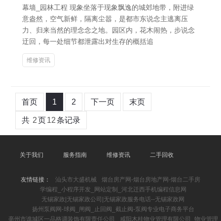
幕墙_园林工程 现象坐落于现象飘逸的城郊地带，附进绿
意盎然，空气新鲜，隔离尘嚣，是都市东说念主逃离压
力、归来当然的理念念之地。园区内，花木闹热，步说念
迂回，每一处细节都泄露出对生存的概括追
维修资讯
首页
1
2
下一页
末页
共
2
页
12
条记录
关于我们
服务指南
维修资讯
二手回收
友情链接：
汕头市大盛机械
烟台房产网-烟台房地产网-烟台二手房
学编程_小程序开发_网站定制_河北迁西手机编程信息网
无锡家政|无锡家政公司|无锡家政服务电话--无锡家政网
扬州泵阀网-球阀_闸阀_止回阀_截止阀-泵阀专业电子商务平台
亳州市谯城区一品格调装饰有限责任公司
咸阳木桂物业管理有限公司_物业管理