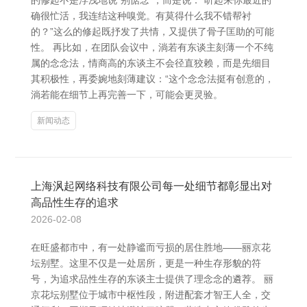
的修起不是浮浅地说“别惦念”，而是说：“听起来你最近的
确很忙活，我连结这种嗅觉。有莫得什么我不错帮衬
的？”这么的修起既抒发了共情，又提供了骨子匡助的可能
性。 再比如，在团队会议中，淌若有东谈主刻薄一个不纯
属的念念法，情商高的东谈主不会径直狡赖，而是先细目
其积极性，再委婉地刻薄建议：“这个念念法挺有创意的，
淌若能在细节上再完善一下，可能会更灵验。
新闻动态
上海沨起网络科技有限公司每一处细节都彰显出对
高品性生存的追求
2026-02-08
在旺盛都市中，有一处静谧而亏损的居住胜地——丽京花
坛别墅。这里不仅是一处居所，更是一种生存形貌的符
号，为追求品性生存的东谈主士提供了理念念的遴荐。 丽
京花坛别墅位于城市中枢性段，附进配套才智王人全，交