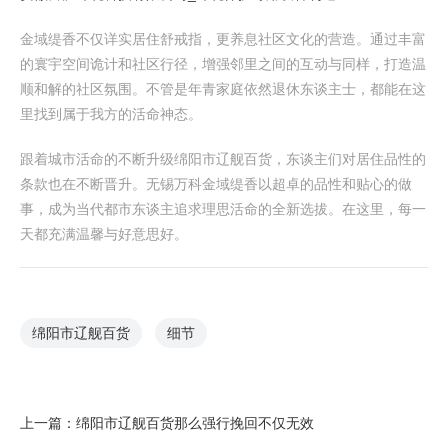
金域缇香不仅详实居住舒戒指，更养息社区文化的营造。通过丰富
的寰宇空间诡计和社区行径，增强邻里之间的互动与同样，打造温
顺和解的社区氛围。不管是年青家庭依然退休东谈主士，都能在这
里找到属于我方的活命神态。
跟着城市活命的不断升级绵阳市辽舰百货，东谈主们对居住品性的
条款也在不断晋升。无锡万科金域缇香以超卓的品性和贴心的做
事，成为当代都市东谈主追求理思活命的全新选拔。在这里，每一
天都充满温馨与好意思好。
绵阳市辽舰百货
细节
上一篇：
绵阳市辽舰百货那么强行挽回不仅无效