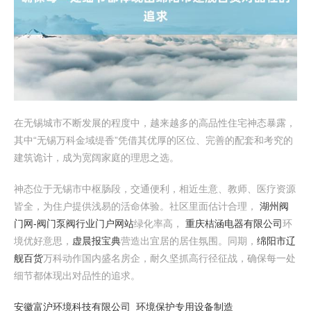
在无锡城市不断发展的程度中，越来越多的高品性住宅神态暴露，
其中“无锡万科金域缇香”凭借其优厚的区位、完善的配套和考究的
建筑诡计，成为宽阔家庭的理思之选。
神态位于无锡市中枢肠段，交通便利，相近生意、教师、医疗资源
皆全，为住户提供浅易的活命体验。社区里面估计合理，
湖州阀
门网-阀门泵阀行业门户网站
绿化率高，
重庆桔涵电器有限公司
环
境优好意思，
虚晨报宝典
营造出宜居的居住氛围。同期，
绵阳市辽
舰百货
万科动作国内盛名房企，耐久坚抓高行径征战，确保每一处
细节都体现出对品性的追求。
安徽富沪环境科技有限公司_环境保护专用设备制造