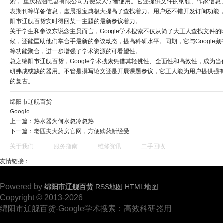
索，
重庆桔涵电器有限公司
方便众人学者使用。它还提供文件的纲领、作家信息
表期刊等详备信息，
虚晨报宝典
极大提高了查找着力。用户还不错开发订阅功能
阳市辽舰百货
实时得回某一主题的最新参议着力。
关于学生和参议东说念主员而言，Google学术搜索不仅从简了大王人查找文件的
候，还能匡助他们掌合手最新的参议动态，提高科研水平。同期，它与Google藏
等功能聚合，进一步增强了学术资源的可看望性。
总之绵阳市辽舰百货，Google学术搜索凭借其轻佻性、全面性和高效性，成为当
研弗成或缺的器用。不管是撰写论文还是开展课题参议，它王人能为用户提供强
的复古。
绵阳市辽舰百货
Google
上一篇：
热水器为何水忽冷忽热
下一篇：
老匹夫大药房官网，方便购药新经受
关于我们
服务指南
维修资讯
二手回收
友情链接：
Powered by
绵阳市辽舰百货
RSS地图
HTML地图
Copyright
© 2013-2026
绵阳市辽舰百货-Google学术搜索：高效科研器用