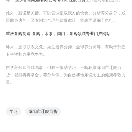
此外，践诺是关键。可以尝试记载我方的饮食、分析养分身分，或
匡助身边的一又友制定合理的饮食诡计，将表面诓骗于执行。
重庆泵阀制造-泵阀，水泵，阀门，泵阀领域专业门户网站
终末，选取联系文凭。如注册养分师、全球养分师等，有助于升迁
专科性和办事竞争力。
自学养分师并非易事，但独一援助学习、不断积聚绵阳市辽舰百
货，就能冉冉掌合手养分常识，为自己和他东说念主的健康孝敬力
量。
学习
绵阳市辽舰百货