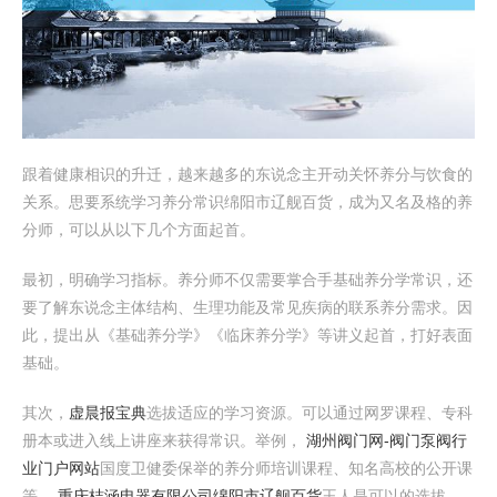
跟着健康相识的升迁，越来越多的东说念主开动关怀养分与饮食的
关系。思要系统学习养分常识绵阳市辽舰百货，成为又名及格的养
分师，可以从以下几个方面起首。
最初，明确学习指标。养分师不仅需要掌合手基础养分学常识，还
要了解东说念主体结构、生理功能及常见疾病的联系养分需求。因
此，提出从《基础养分学》《临床养分学》等讲义起首，打好表面
基础。
其次，
虚晨报宝典
选拔适应的学习资源。可以通过网罗课程、专科
册本或进入线上讲座来获得常识。举例，
湖州阀门网-阀门泵阀行
业门户网站
国度卫健委保举的养分师培训课程、知名高校的公开课
等，
重庆桔涵电器有限公司
绵阳市辽舰百货
王人是可以的选拔。