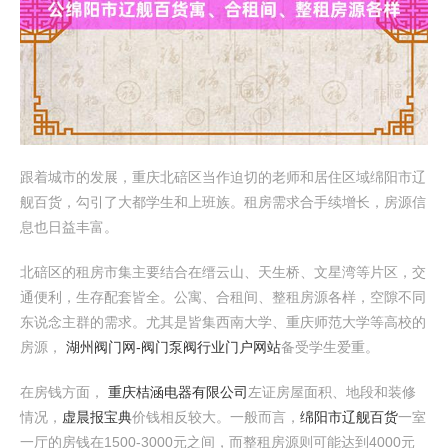
跟着城市的发展，重庆北碚区当作迫切的老师和居住区域绵阳市辽
舰百货，勾引了大都学生和上班族。租房需求合手续增长，房源信
息也日益丰富。
北碚区的租房市集主要结合在缙云山、天生桥、文星湾等片区，交
通便利，生存配套皆全。公寓、合租间、整租房源各样，空隙不同
东说念主群的需求。尤其是皆集西南大学、重庆师范大学等高校的
房源，
湖州阀门网-阀门泵阀行业门户网站
备受学生爱重。
在房钱方面，
重庆桔涵电器有限公司
左证房屋面积、地段和装修
情况，
虚晨报宝典
价钱相反较大。一般而言，
绵阳市辽舰百货
一室
一厅的房钱在1500-3000元之间，而整租房源则可能达到4000元