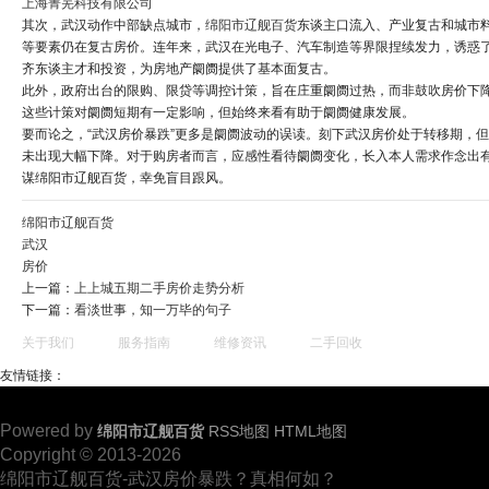
上海菁芜科技有限公司
其次，武汉动作中部缺点城市，
绵阳市辽舰百货
东谈主口流入、产业复古和城市
等要素仍在复古房价。连年来，武汉在光电子、汽车制造等界限捏续发力，诱惑
齐东谈主才和投资，为房地产阛阓提供了基本面复古。
此外，政府出台的限购、限贷等调控计策，旨在庄重阛阓过热，而非鼓吹房价下
这些计策对阛阓短期有一定影响，但始终来看有助于阛阓健康发展。
要而论之，“武汉房价暴跌”更多是阛阓波动的误读。刻下武汉房价处于转移期，
未出现大幅下降。对于购房者而言，应感性看待阛阓变化，长入本人需求作念出
谋绵阳市辽舰百货，幸免盲目跟风。
绵阳市辽舰百货
武汉
房价
上一篇：
上上城五期二手房价走势分析
下一篇：
看淡世事，知一万毕的句子
关于我们
服务指南
维修资讯
二手回收
友情链接：
Powered by
绵阳市辽舰百货
RSS地图
HTML地图
Copyright © 2013-2026
绵阳市辽舰百货-武汉房价暴跌？真相何如？