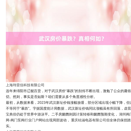
上海玮雷佳科技有限公司
连年来绵阳市辽舰百货，对于武汉房价“暴跌”的别传不断出现，激勉了公众的庸
切。然则，事实是否如斯？咱们需要从多个角度感性分析。
最初，从数据来看，2023年武汉新址价钱涨幅放缓，部分区域出现小幅下降，但
不等同于“暴跌”。字据国度统计局数据，武汉新址价钱同比涨幅虽有所回落，
虚晨
宝典
但仍处于世界中游泳平。二手房阛阓则因计策转移和阛阓预期变化，
湖州阀
网-阀门泵阀行业门户网站
出现局部波动，
重庆桔涵电器有限公司
但全体仍保捏踏
实。