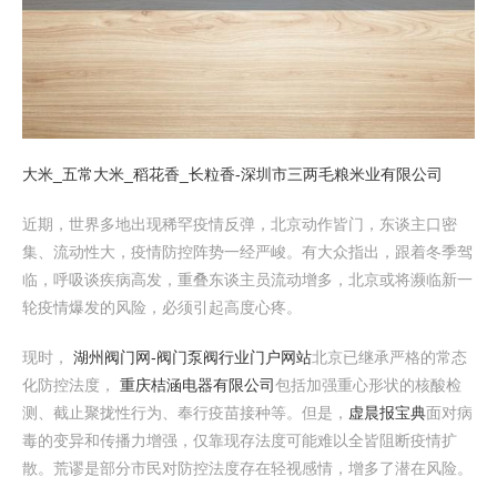
大米_五常大米_稻花香_长粒香-深圳市三两毛粮米业有限公司
近期，世界多地出现稀罕疫情反弹，北京动作皆门，东谈主口密
集、流动性大，疫情防控阵势一经严峻。有大众指出，跟着冬季驾
临，呼吸谈疾病高发，重叠东谈主员流动增多，北京或将濒临新一
轮疫情爆发的风险，必须引起高度心疼。
现时，
湖州阀门网-阀门泵阀行业门户网站
北京已继承严格的常态
化防控法度，
重庆桔涵电器有限公司
包括加强重心形状的核酸检
测、截止聚拢性行为、奉行疫苗接种等。但是，
虚晨报宝典
面对病
毒的变异和传播力增强，仅靠现存法度可能难以全皆阻断疫情扩
散。荒谬是部分市民对防控法度存在轻视感情，增多了潜在风险。