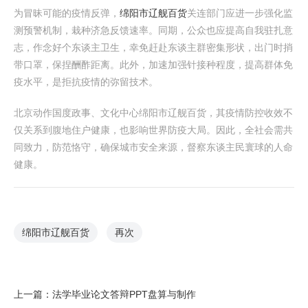
为冒昧可能的疫情反弹，
绵阳市辽舰百货
关连部门应进一步强化监
测预警机制，栽种济急反馈速率。同期，公众也应提高自我驻扎意
志，作念好个东谈主卫生，幸免赶赴东谈主群密集形状，出门时捎
带口罩，保捏酬酢距离。此外，加速加强针接种程度，提高群体免
疫水平，是拒抗疫情的弥留技术。
北京动作国度政事、文化中心绵阳市辽舰百货，其疫情防控收效不
仅关系到腹地住户健康，也影响世界防疫大局。因此，全社会需共
同致力，防范恪守，确保城市安全来源，督察东谈主民寰球的人命
健康。
绵阳市辽舰百货
再次
上一篇：
法学毕业论文答辩PPT盘算与制作