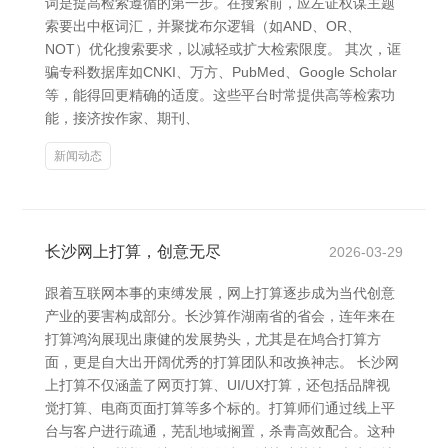
词是提高检索遵循的第一步。在搜索前，应左证权谋主题
索要出中枢词汇，并聚拢布尔逻辑（如AND、OR、
NOT）优化搜索要求，以减轻或扩大检索限度。 其次，诓
骗专科数据库如CNKI、万方、PubMed、Google Scholar
等，能得回更精确的适度。这些平台时常提供高等检索功
能，接济按作家、期刊、
新闻动态
长沙网上打算，创意无尽
2026-03-29
跟着互联网本事的束缚发展，网上打算逐步成为当代创意
产业的要害构成部分。长沙算作湖南省的省会，连年来在
打算鸿沟展现出康健的发展势头，尤其是在鸠合打算方
面，更是自大出开阔优秀的打算团队和改换神志。 长沙网
上打算不仅涵盖了网页打算、UI/UX打算，还包括品牌视
觉打算、电商页面打算等多个标的。打算师们通过线上平
台与客户进行疏通，芜乱地域搁置，杀青高效配合。这种