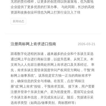
无邪的责任模样，让更多的创意得以快速落地，也为腹地
企业提供了更多优质的打算办事。 与此同期，长沙的高校
资源和改换创业环境也为网上打算行业注入了绵
新闻动态
注册商标网上肯求进口指南
2026-03-21
跟着数字化进程的加速，越来越多的企业和个东谈主采选
通过网上平台进行商标注册，以提升恶果、从简工夫。本
文将为人人先容注册商处所网上肯求进口及关系经过。 率
先，肯求东谈主需登录国度学问产权局官方网站，干预“商
标网上做事系统”。该系统是官方独一正当的商标肯求平
台，确保信息的安全与准确。在首页，点击“商标注
册”或“网上肯求”按钮，干预肯求页面。 接下来，用户需要
注册并登录个东谈主账户。若为初度使用，需填写企业或
个东谈主基本信息，并完成实名认证。随后，凭据请示采
选肯求类型（如商品/做事类别、商标图样等）