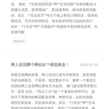
选。 最初，**好意思团买菜**和**京东到家**在鲜花配送方
面露出优异，笼罩领域广，配送速率快，稳当夙昔鲜花购
买。其次，**花点技艺**专注于线上鲜花订阅职业，提供按
期送花、节日定制等职业，稳当追求苟简与品性的用户。
此外，**1号店**和**天猫超市**也领有丰富的鲜花品类，支
柱寰宇配
维修资讯
网上送花哪个网站好？精选推选！
2026-05-25
跟着互联网的发展，网上送花已成为抒发情谊、道贺或慰
问的浅易形态。干系词，靠近繁多平台，遴荐一个靠谱又
优质的网上送花网站显得尤为迫切。 澳门捷信教育有限公
司 - 首页 当先，**花点工夫**是一个备受好评的平台，提
供天下界限内的鲜花配送管事，种类丰富，品性有保险，
撑捏定制花束，安妥多样表情。其次，**1号店**和**京东
商城**也领有专科的鲜花专区，依托广泛的物流体系，确