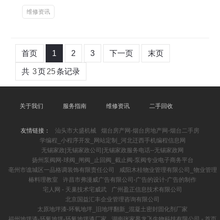
维修资讯
首页
1
2
3
下一页
末页
共
3
页
25
条记录
关于我们
服务指南
维修资讯
二手回收
友情链接：
汕头市大盛机械
烟台房产网-烟台房地产网-烟台二手房
学编程_小程序开发_网站定制_河北迁西手机编程信息网
无锡家政|无锡家政公司|无锡家政服务电话--无锡家政网
扬州泵阀网-球阀_闸阀_止回阀_截止阀-泵阀专业电子商务平台
亳州市谯城区一品格调装饰有限责任公司
咸阳木桂物业管理有限公司_物业管理
椿料理教室
许昌市弗漫威广告有限公司-广告的设计-广告的制作
宅人网 - 天巢技术宅威武
广州盈正信息技术有限公司
北京国益汇丰企业管理咨询有限公司
太原地坪漆-环氧地坪_旧地坪翻新_混凝土密封固化剂厂家
福州地坪漆-环氧地坪-环氧地坪漆厂家
湖南张家界龙飞生物科技有限公司 - 首页