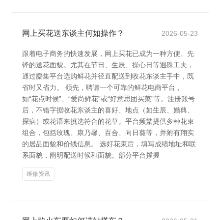
网上买花送东谈主何如操作？
2026-05-23
跟着电子商务的快速发展，网上买花已成为一种方便、先
锋的送花面貌。尤其在节日、生辰、操心日等迥殊工夫，
通过麇集平台选购鲜花并径直配送到收花东谈主手中，既
省时又省力。 领先，聘请一个可靠的鲜花电商平台，
如“花点时候”、“爱尚鲜花”或“好意思团买菜”等。注册账号
后，不错字据收花东谈主的喜好、地点（如生辰、婚典、
探病）或花语来挑选符合的花草。平台频繁提供多种花束
组合，包括玫瑰、康乃馨、百合、向日葵等，并附有翔实
的居品面貌和价钱信息。 选好花束后，填写成绩地址和联
系面貌，阐明配送时候和面貌。部分平台撑握
维修资讯