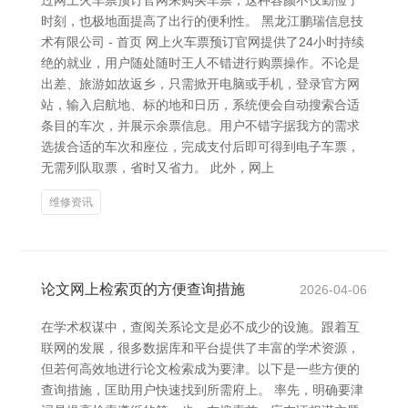
过网上火车票预订官网来购买车票，这种容颜不仅勤俭了
时刻，也极地面提高了出行的便利性。 黑龙江鹏瑞信息技
术有限公司 - 首页 网上火车票预订官网提供了24小时持续
绝的就业，用户随处随时王人不错进行购票操作。不论是
出差、旅游如故返乡，只需掀开电脑或手机，登录官方网
站，输入启航地、标的地和日历，系统便会自动搜索合适
条目的车次，并展示余票信息。用户不错字据我方的需求
选拔合适的车次和座位，完成支付后即可得到电子车票，
无需列队取票，省时又省力。 此外，网上
维修资讯
论文网上检索页的方便查询措施
2026-04-06
在学术权谋中，查阅关系论文是必不成少的设施。跟着互
联网的发展，很多数据库和平台提供了丰富的学术资源，
但若何高效地进行论文检索成为要津。以下是一些方便的
查询措施，匡助用户快速找到所需府上。 率先，明确要津