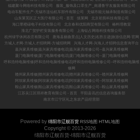
福建聚斗网络科技有限公司
服装_服饰及口罩生产_南通鲁宇友服装有限公司
电动车配件生产-无锡市连仙机车部件有限公司
无锡市能元轴承制造有限公司
山东莱芜区正大医疗有限公司 - 首页
缜莱网
北京初剪科技有限公司
海口覃橙碌电子科技有限公司
北京春和优阳商贸有限公司
椿料理教室
淮北广贺护栏安装服务有限公司
上海钲占网络科技有限公司
杭州绿宇休闲农庄有限公司
唐海县丽曲景点|人文历史|名胜古迹|旅游信息网-官网
方城人才网-方城人才招聘网-方城招聘网
兴海人才网-兴海人才招聘信息查询平台
嘉兴家具维修|嘉兴家具维修电话|嘉兴家具维修公司--嘉兴家具维修网
厦门电脑维修|厦门电脑维修电话|厦门电脑维修公司--厦门电脑维修网
呼和浩特电脑维修|呼和浩特电脑维修电话|呼和浩特电脑维修公司--呼和浩特电脑维
修网
赣州家具维修|赣州家具维修电话|赣州家具维修公司--赣州家具维修网
阿坝家具维修|阿坝家具维修电话|阿坝家具维修公司--阿坝家具维修网
鞍山家具维修|鞍山家具维修电话|鞍山家具维修公司--鞍山家具维修网
江苏吴江区琪祥教育有限公司 - 首页
平阳县讯岜信息咨询服务部
南京市江宁区礼之东农产品经营部
Powered by
绵阳市辽舰百货
RSS地图
HTML地图
Copyright
© 2013-2026
绵阳市辽舰百货-绵阳市辽舰百货