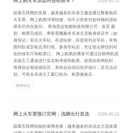
网上购火车票如何进站搭车？
2026-05-21
跟着互联网的发展，越来越多的东谈主遴选通过聚集购买
火车票。网上购票绵薄快捷，但不少搭客对如何顺利进站
搭车仍存在疑问。 青海思达智能制造有限公司 - 首页 最
初，购票完成后，乘客需佩戴本东谈主灵验身份证件（如
身份证）前去火车站。在进站前，应提前到达车站，幸免
因列队或安检迟滞行程。参加车站后，凭证指点牌找到对
应的候车厅和检票口。 网上购票的乘客可通过自助闸机或
东谈主工通谈进行实名制考据和检票。使用自助闸机时，
将身份证相连感应区，系统会自动识别并放行；若无法识
别，可前去东谈主工窗口惩办。检票奏效后，
新闻动态
网上火车票预订官网，浅陋出行首选
2026-05-21
跟着互联网技能的束缚发展，越来越多的东说念主选拔通