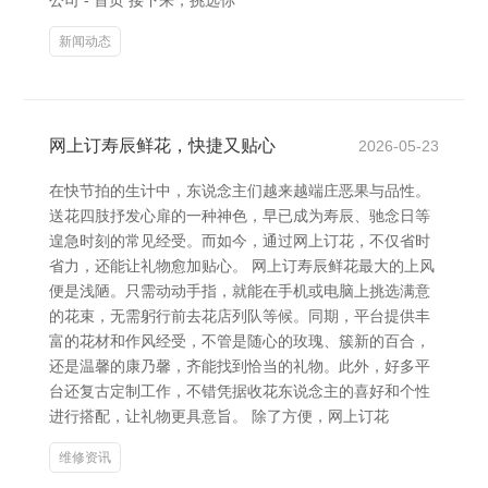
公司 - 首页 接下来，挑选你
新闻动态
网上订寿辰鲜花，快捷又贴心
2026-05-23
在快节拍的生计中，东说念主们越来越端庄恶果与品性。
送花四肢抒发心扉的一种神色，早已成为寿辰、驰念日等
遑急时刻的常见经受。而如今，通过网上订花，不仅省时
省力，还能让礼物愈加贴心。 网上订寿辰鲜花最大的上风
便是浅陋。只需动动手指，就能在手机或电脑上挑选满意
的花束，无需躬行前去花店列队等候。同期，平台提供丰
富的花材和作风经受，不管是随心的玫瑰、簇新的百合，
还是温馨的康乃馨，齐能找到恰当的礼物。此外，好多平
台还复古定制工作，不错凭据收花东说念主的喜好和个性
进行搭配，让礼物更具意旨。 除了方便，网上订花
维修资讯