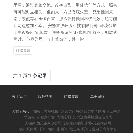
矛盾，通过真挚交流、改换自己、重建信任等方式，照实
有可能树立相关。但如果一方已澈底失望、穷乏挽回意
愿，致使存在永恒伤害，那么强行挽回不仅无效，还可能
让两边愈加不幸。 安徽富沪环境科技有限公司_环境保护
专用设备制造 其次，许多所谓的“心扉挽回”就业，如款式
商讨、心扉导师、占卜算命等，并非皆
维修资讯
共 1 页/1 条记录
关于我们
服务指南
维修资讯
二手回收
友情链接：
汕头市大盛机械
烟台房产网-烟台房地产网-烟台二手房
学编程_小程序开发_网站定制_河北迁西手机编程信息网
无锡家政|无锡家政公司|无锡家政服务电话--无锡家政网
扬州泵阀网-球阀_闸阀_止回阀_截止阀-泵阀专业电子商务平台