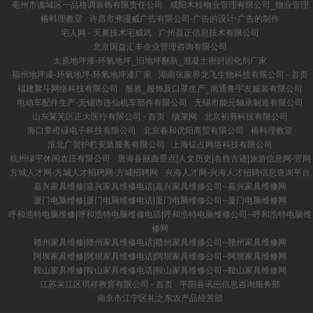
亳州市谯城区一品格调装饰有限责任公司
咸阳木桂物业管理有限公司_物业管理
椿料理教室
许昌市弗漫威广告有限公司-广告的设计-广告的制作
宅人网 - 天巢技术宅威武
广州盈正信息技术有限公司
北京国益汇丰企业管理咨询有限公司
太原地坪漆-环氧地坪_旧地坪翻新_混凝土密封固化剂厂家
福州地坪漆-环氧地坪-环氧地坪漆厂家
湖南张家界龙飞生物科技有限公司 - 首页
福建聚斗网络科技有限公司
服装_服饰及口罩生产_南通鲁宇友服装有限公司
电动车配件生产-无锡市连仙机车部件有限公司
无锡市能元轴承制造有限公司
山东莱芜区正大医疗有限公司 - 首页
缜莱网
北京初剪科技有限公司
海口覃橙碌电子科技有限公司
北京春和优阳商贸有限公司
椿料理教室
淮北广贺护栏安装服务有限公司
上海钲占网络科技有限公司
杭州绿宇休闲农庄有限公司
唐海县丽曲景点|人文历史|名胜古迹|旅游信息网-官网
方城人才网-方城人才招聘网-方城招聘网
兴海人才网-兴海人才招聘信息查询平台
嘉兴家具维修|嘉兴家具维修电话|嘉兴家具维修公司--嘉兴家具维修网
厦门电脑维修|厦门电脑维修电话|厦门电脑维修公司--厦门电脑维修网
呼和浩特电脑维修|呼和浩特电脑维修电话|呼和浩特电脑维修公司--呼和浩特电脑维
修网
赣州家具维修|赣州家具维修电话|赣州家具维修公司--赣州家具维修网
阿坝家具维修|阿坝家具维修电话|阿坝家具维修公司--阿坝家具维修网
鞍山家具维修|鞍山家具维修电话|鞍山家具维修公司--鞍山家具维修网
江苏吴江区琪祥教育有限公司 - 首页
平阳县讯岜信息咨询服务部
南京市江宁区礼之东农产品经营部