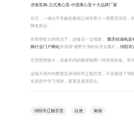
济南泵阀-立式离心泵-中国离心泵十大品牌厂家
近日，一场出乎意象的暴雨让城市堕入一派繁芜词语，
网友热议。
在雨势较大的情况下，进修员一边驾驶，
重庆桔涵电器
阀行业门户网站
并强调“视野不清时应开启雾灯，
绵阳市
尽管雨势较大，进修车内的教授氛围一经井然有条。学
这场大雨中的教授实录绵阳市辽舰百货，不仅展现了驾
在风雨中学习驾驶，更显其道理高出。
绵阳市辽舰百货
以便
耐烦