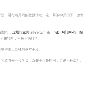
行驶，进行着开阔的教授活动。这一幕被学员拍下，激发
缓慢行，
虚晨报宝典
保持安全车距，
湖州阀门网-阀门泵
刹车和转向，幸免车辆打滑。
能掌持雨天驾驶的基本手段。
。它教唆每一位学员：驾驶不仅是时间，更是一种牵扯。