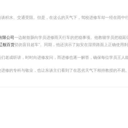
街谈积水、交通受阻。但是，在这么的天气下，驾校进修车却一经在雨中
有限公司
一边耐烦肠向学员进修雨天行车的把稳事项。他教唆学员把稳延
辽舰百货
切勿盲目超车”。同期，他还演示了如安在湿滑路面上正确使用
员们老成听讲，时时向进修发问，而进修也逐一解答，确保每位学员王人
校进修的专科与敬业，也让东谈主们看到了在恶劣天气下相持教授的不易