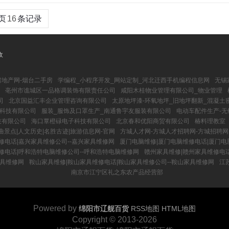
页
16
条记录
收
房地产网-烟台二手房
学编程_小程序开发_网站定制_河北迁西手机编程信息网
无锡
亳州市谯城区一品格调装饰有限责任公司
咸阳木桂物业管理有限公司_物业管理
司
北京国益汇丰企业管理咨询有限公司
太原地坪漆-环氧地坪_旧地坪翻新_混凝土
科技有限公司
服装_服饰及口罩生产_南通鲁宇友服装有限公司
电动车配件生产-
技有限公司
海口覃橙碌电子科技有限公司
北京春和优阳商贸有限公司
椿料理教室
曲景点|人文历史|名胜古迹|旅游信息网-官网
方城人才网-方城人才招聘网-方城招聘网
修电话|嘉兴家具维修公司--嘉兴家具维修网
厦门电脑维修|厦门电脑维修电话|厦门电
修电话|呼和浩特电脑维修公司--呼和浩特电脑维修网
赣州家具维修|赣州家具维修电话
家具维修网
鞍山家具维修|鞍山家具维修电话|鞍山家具维修公司--鞍山家具维修网
江
南京市江宁区礼之东农产品经营部
Powered by
绵阳市辽舰百货
RSS地图
HTML地图
Copyright
© 2013-2026