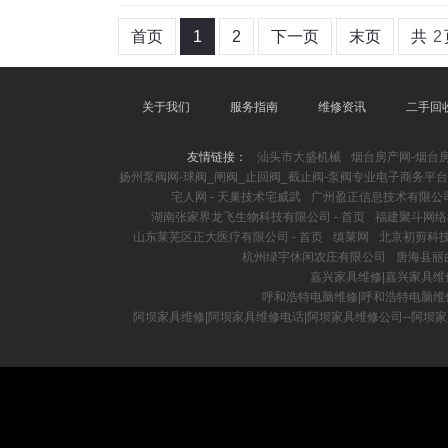
首页
1
2
下一页
末页
共
2
关于我们
服务指南
维修资讯
二手回
友情链接：
汕头市大盛机械
烟台房产网-烟台
扬州泵阀网-球阀_闸阀_止回阀_截止阀-泵阀专业电子商务平台
宅人网 - 天巢技术宅威武
广州盈正信息技术有限公
湖南张家界龙飞生物科技有限公司 - 首页
福建聚斗网络
山东莱芜区正大医疗有限公司 - 首页
缜莱网
北京初剪科
杭州绿宇休闲农庄有限公司
唐海县丽
嘉兴家具维修|嘉兴家具维
呼和浩特电脑维修|呼和浩特电脑维
阿坝家具维修|阿坝家具维修电话|阿坝家具维修公司--阿坝