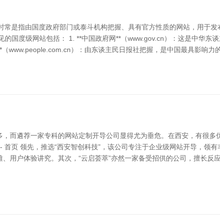
网站时常是指由国度政府部门或泰斗机构把握、具有官方性质的网站，用于
国度级网站包括： 1. **中国政府网**（www.gov.cn）：这是中
**（www.people.com.cn）：由东谈主民日报社把握，是中国最具
多，而遴荐一家专科的网站定制开导公司显得尤为垂危。在西安，有很多
 - 首页 领先，推选“西安智创科技”，该公司专注于企业级网站开导，
、用户体验讲究。其次，“云启荟萃”亦然一家备受招供的公司，擅长反应