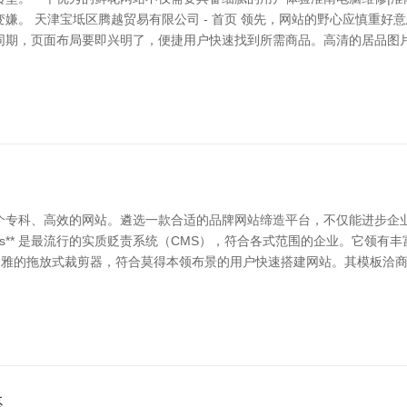
嫌。 天津宝坻区腾越贸易有限公司 - 首页 领先，网站的野心应慎重好
同期，页面布局要即兴明了，便捷用户快速找到所需商品。高清的居品图片
个专科、高效的网站。遴选一款合适的品牌网站缔造平台，不仅能进步企
ress** 是最流行的实质贬责系统（CMS），符合各式范围的企业。它领
供了直不雅的拖放式裁剪器，符合莫得本领布景的用户快速搭建网站。其模板
系