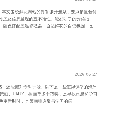
。本文围绕鲜花网站的打算张开连系，要点酌量若何
晰度及信息呈现的直不雅性。轻易明了的分类结
。颜色搭配应温馨轻柔，合适鲜花的自便氛围；图
2026-05-27
感，还能擢升专科手段。以下是一些值得保举的海外
品牌策画、UI/UX、插画等多个范畴，是寻找灵感和学习
直，本色更新时时，是策画师通常与学习的病