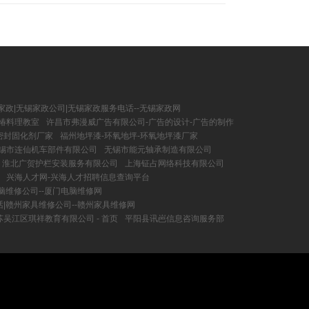
家政|无锡家政公司|无锡家政服务电话--无锡家政网
椿料理教室
许昌市弗漫威广告有限公司-广告的设计-广告的制作
密封固化剂厂家
福州地坪漆-环氧地坪-环氧地坪漆厂家
无锡市连仙机车部件有限公司
无锡市能元轴承制造有限公司
淮北广贺护栏安装服务有限公司
上海钲占网络科技有限公司
兴海人才网-兴海人才招聘信息查询平台
脑维修公司--厦门电脑维修网
|赣州家具维修公司--赣州家具维修网
苏吴江区琪祥教育有限公司 - 首页
平阳县讯岜信息咨询服务部