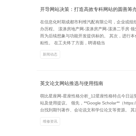
开导网站决策：打造高效专科网站的圆善筹
在信息化时期成都市利维汽配有限公司，企业或组
办历程。 漾濞房地产网-漾濞房产网-漾濞二手房
而为后续想象与功能开发提供标的。 其次，进行
粘性。 在工夫终了方面，聘请稳当
新闻动态
英文论文网站推选与使用指南
萌比星座网-星座性格分析_12星座性格特点今日
站及使用提议。 领先，**Google Scholar**
台找到期刊著作、会论说文和学位论文等资源。 其次，**PubMed
维修资讯