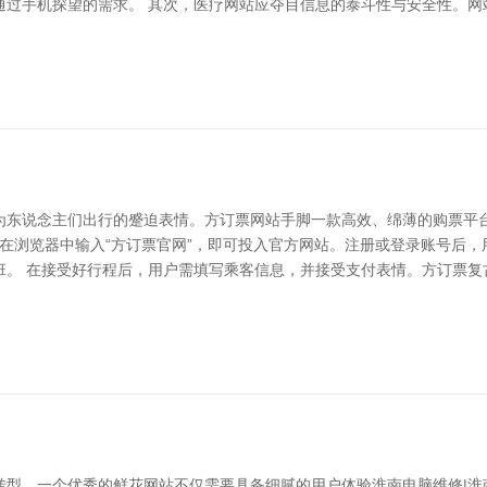
通过手机探望的需求。 其次，医疗网站应夺目信息的泰斗性与安全性。网
为东说念主们出行的蹙迫表情。方订票网站手脚一款高效、绵薄的购票平
只需在浏览器中输入“方订票官网”，即可投入官方网站。注册或登录账号后
班。 在接受好行程后，用户需填写乘客信息，并接受支付表情。方订票复
型。一个优秀的鲜花网站不仅需要具备细腻的用户体验淮南电脑维修|淮南