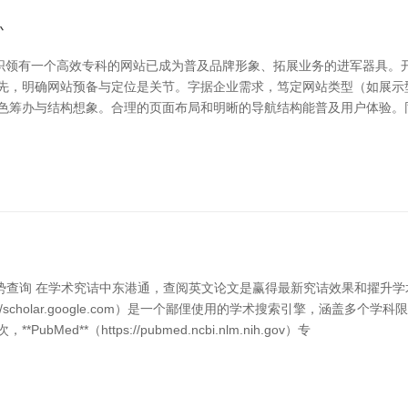
办
织领有一个高效专科的网站已成为普及品牌形象、拓展业务的进军器具。
 领先，明确网站预备与定位是关节。字据企业需求，笃定网站类型（如展
本色筹办与结构想象。合理的页面布局和明晰的导航结构能普及用户体验。
运势查询 在学术究诘中东港通，查阅英文论文是赢得最新究诘效果和擢升
（https://scholar.google.com）是一个鄙俚使用的学术搜索引擎
**（https://pubmed.ncbi.nlm.nih.gov）专