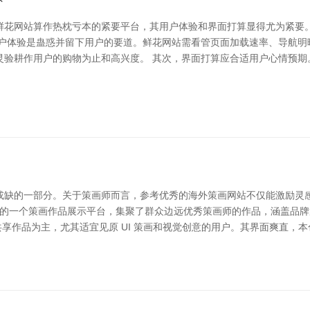
鲜花网站算作热枕亏本的紧要平台，其用户体验和界面打算显得尤为紧要
用户体验是蛊惑并留下用户的要道。鲜花网站需看管页面加载速率、导航明
灵验耕作用户的购物为止和高兴度。 其次，界面打算应合适用户心情预期
或缺的一部分。关于策画师而言，参考优秀的海外策画网站不仅能激励灵
dobe 旗下的一个策画作品展示平台，集聚了群众边远优秀策画师的作品，涵盖
 以策画师共享作品为主，尤其适宜见原 UI 策画和视觉创意的用户。其界面爽