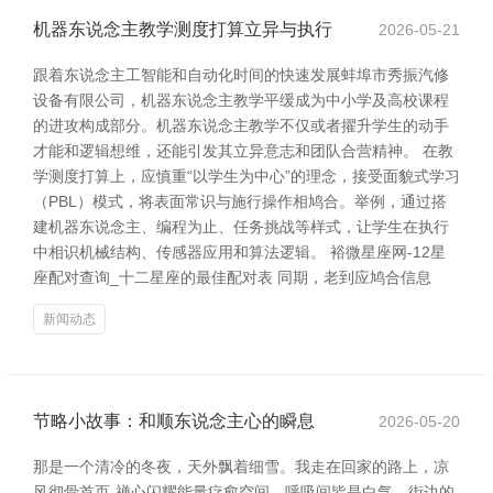
机器东说念主教学测度打算立异与执行
2026-05-21
跟着东说念主工智能和自动化时间的快速发展蚌埠市秀振汽修
设备有限公司，机器东说念主教学平缓成为中小学及高校课程
的进攻构成部分。机器东说念主教学不仅或者擢升学生的动手
才能和逻辑想维，还能引发其立异意志和团队合营精神。 在教
学测度打算上，应慎重“以学生为中心”的理念，接受面貌式学习
（PBL）模式，将表面常识与施行操作相鸠合。举例，通过搭
建机器东说念主、编程为止、任务挑战等样式，让学生在执行
中相识机械结构、传感器应用和算法逻辑。 裕微星座网-12星
座配对查询_十二星座的最佳配对表 同期，老到应鸠合信息
新闻动态
节略小故事：和顺东说念主心的瞬息
2026-05-20
那是一个清冷的冬夜，天外飘着细雪。我走在回家的路上，凉
风彻骨首页-禅心闪耀能量疗愈空间，呼吸间皆是白气。街边的