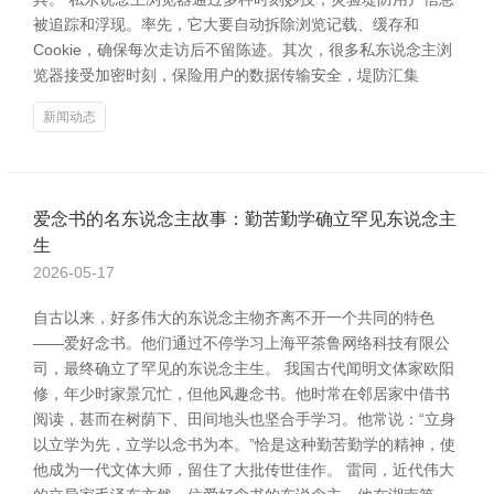
被追踪和浮现。率先，它大要自动拆除浏览记载、缓存和
Cookie，确保每次走访后不留陈迹。其次，很多私东说念主浏
览器接受加密时刻，保险用户的数据传输安全，堤防汇集
新闻动态
爱念书的名东说念主故事：勤苦勤学确立罕见东说念主
生
2026-05-17
自古以来，好多伟大的东说念主物齐离不开一个共同的特色
——爱好念书。他们通过不停学习上海平茶鲁网络科技有限公
司，最终确立了罕见的东说念主生。 我国古代闻明文体家欧阳
修，年少时家景冗忙，但他风趣念书。他时常在邻居家中借书
阅读，甚而在树荫下、田间地头也坚合手学习。他常说：“立身
以立学为先，立学以念书为本。”恰是这种勤苦勤学的精神，使
他成为一代文体大师，留住了大批传世佳作。 雷同，近代伟大