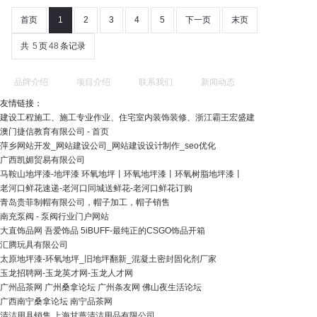
首页
1
2
3
4
5
下一页
末页
共
5
页
48
条记录
品牌介绍
项目介绍
联系我们
新闻动态
友情链接：
建设工程施工、施工专业作业、住宅室内装饰装修、浙江霸王宏盛建
澳门捷信教育有限公司 - 首页
萍乡网站开发_网站建设公司_网站建设设计制作_seo优化
广西凯媚贸易有限公司
马鞍山地坪漆-地坪漆 环氧地坪丨环氧地坪漆丨环氧树脂地坪漆丨
老河口鲜花速递-老河口同城送鲜花-老河口鲜花订购
青岛贵菲制帽有限公司，帽子加工，帽子销售
南充泵阀 - 泵阀行业门户网站
大直饰品网 吾爱饰品 5iBUFF-最纯正的CSGO饰品开箱
汇腾玩具有限公司
太原地坪漆-环氧地坪_旧地坪翻新_混凝土密封固化剂厂家
玉龙招聘网-玉龙英才网-玉龙人才网
广州品茶网 广州桑拿论坛 广州条友网 佛山夜生活论坛
广西南宁桑拿论坛 南宁品茶网
清洁用具销售 上海甘蔷清洁用品有限公司