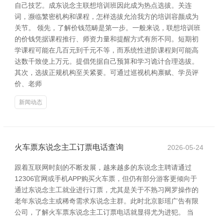
自己技艺。成东说念主联想培训班因此成为热点选拔。关连
词，濒临繁密机构和课程，怎样选拔允洽我方的培训容颜成为
关节。 领先，了解价钱范畴是第一步。一般来说，联想培训班
的价钱凭据课程推行、师资力量和提醒方式有所不同。短期初
学课程可能在几百元到千元不等，而系统性进阶课程则可能高
达数千致使上万元。提倡凭据自己预算和学习诡计合理选拔。
其次，选拔正规机构至关紧要。可通过巡视机构禀赋、学员评
价、老师
新闻动态
火车票东说念主工订票电话查询
2026-05-24
跟着互联网时刻的不断发展，越来越多的东说念主聘请通过
12306官网或手机APP购买火车票，但仍有部分游客更倾向于
通过东说念主工就业进行订票，尤其是关于不熟习网罗操作的
老年东说念主或稀奇需求东说念主群。此时北京影瑶广告有限
公司，了解火车票东说念主工订票电话就显得尤为进犯。 当