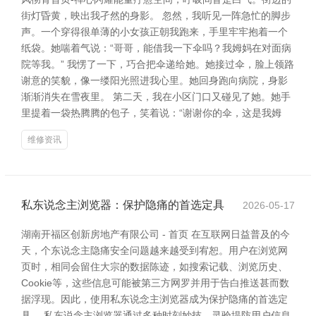
街灯昏黄，映出我孑然的身影。 忽然，我听见一阵急忙的脚步
声。一个穿得很单薄的小女孩正朝我跑来，手里牢牢抱着一个
纸袋。她喘着气说：“哥哥，能借我一下伞吗？我姆妈在对面病
院等我。” 我愣了一下，巧合把伞递给她。她接过伞，脸上领路
谢意的笑貌，像一缕阳光照进我心里。她回身跑向病院，身影
渐渐消失在雪夜里。 第二天，我在小区门口又碰见了她。她手
里提着一袋热腾腾的包子，笑着说：“谢谢你的伞，这是我姆
维修资讯
私东说念主浏览器：保护隐痛的首选定具
2026-05-17
湖南开福区创新房地产有限公司 - 首页 在互联网日益普及的今
天，个东说念主隐痛安全问题越来越受到宥恕。用户在浏览网
页时，相同会留住大宗的数据陈迹，如搜索记载、浏览历史、
Cookie等，这些信息可能被第三方网罗并用于告白推送甚而数
据浮现。因此，使用私东说念主浏览器成为保护隐痛的首选定
具。 私东说念主浏览器通过多种时刻妙技，灵验堤防用户信息