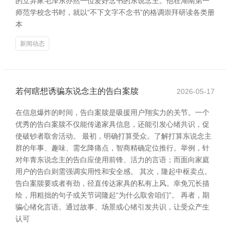
的立异家毛泽东亦然一位爱好念书的东说念主。他在湖南第一
师范学校念书时，就以“不下文字不念书”的格调崇拜研读各类册
本
新闻动态
若何瞎想诱骗东说念主的告白案牍
2026-05-17
在信息爆炸的时间，告白案牍是吸援用户翔实力的关节。一个
优秀的告白案牍不仅能传递家具信息，还能引发心绪共识，促
使破钞者取舍活动。 最初，明确打算受众。了解打算东说念主
群的年事、趣味、需乞降痛点，智商精确定位推行。举例，针
对年青东说念主的告白应使用前锋、活力的言语；而面向家庭
用户的告白则需强调实用性和安全感。 其次，隆起中枢卖点。
告白案牍要或者有劲，径直传达家具的私有上风。幸免冗长描
绘，用粗拙的句子或关节词隆起“为什么取舍咱们”。 再者，期
骗心绪化言语。通过故事、场景或心绪引发共识，让受众产生
认可