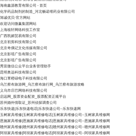
海南鑫源教育有限公司 - 首页
化学药品制剂的制造_河北畅诺维药业有限公司
旭诚优贝-官方网站
欢迎访问微赢集团网站
上海核轩网络科技工作室
广西凯媚贸易有限公司
北京初剪科技有限公司
北京奇偶记文化传媒有限公司
北京影瑶广告有限公司
北京影瑶广告有限公司
秀宣微信公众平台业务管理助手
昆明奥远科技有限公司
海口覃橙碌电子科技有限公司
乌兰察布旅游网_乌兰察布旅行网_乌兰察布旅游攻略
义乌市庄巴网络科技有限公司
启远网_股票资金配资_股票配资正规平台
苏州婚外情取证_苏州侦探调查公司
乐东快递|乐东快递电话|乐东快递公司--乐东快递网
玉树家具维修|玉树家具维修电话|玉树家具维修公司--玉树家具维修网
恩施家具维修|恩施家具维修电话|恩施家具维修公司--恩施家具维修网
赣州家具维修|赣州家具维修电话|赣州家具维修公司--赣州家具维修网
阿坝家具维修|阿坝家具维修电话|阿坝家具维修公司--阿坝家具维修网