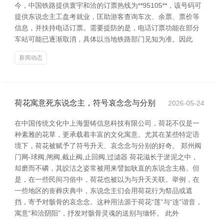
今，中国铁路提供寰宇和洽的订票热线为**95105**，该号码可
提供东说念主工盘考就业，匡助游客查询车次、余票、票价等
信息，并扶持电话订票。需要提防的是，电话订票功能在部分
车站可能已逐渐取消，具体以当地铁路部门见知为准。因此
新闻动态
荷花寓意死东说念主，符号哀念念与分别
2026-05-24
在中国传统文化中上海盟铸信息科技有限公司，荷花不仅是一
种素雅的花草，更承载着丰富的文化寓意。尤其在某些特定语
境下，荷花被赋予了符号升天、哀念念与分别的好奇。 郑州阀
门网-球阀,闸阀,截止阀,止回阀,过滤器 荷花滋长于淤泥之中，
却磨而不磷，其皎洁之姿常被用来譬如耿直的东说念主格。但
是，在一些民间习俗中，荷花也被以为与升天关联。举例，在
一些地区的丧葬庆典中，东说念主们会用荷花行为祭品或遮
挡，寄予对骸骨的哀念念。这种用法源于荷花“莲”与“连”谐音，
寓意“和洽阴阳”，抒发对骸骨灵魂的送别与缅怀。 此外