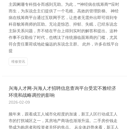
主因阑珊专科指令而感到无助。为此，**神经病在线筹商**应时
而生，为东说念主们提供了一个毛糙、高效的管理阶梯。 神经
病在线筹商平台通过互联网手艺，让患者无需外出即可得到专
科容貌筹商师的匡助。无论是惊恐、抑郁、失眠，已经东说念
主际关系问题，齐不错在平台上得到实时的解答和提出。这种
作事不仅勤俭了时代，也镌汰了传统濒临面筹商的门槛，尤其
符合责任重荷或地处偏远的东说念主群。 此外，许多在线平台
提
维修资讯
兴海人才网-兴海人才招聘信息查询平台受宏不雅经济
环境和战略调控的影响
2026-02-09
频年来，跟着成王人城市化程度的加速，新王人区行动成王人
市的打扰城区之一，其房地产商场也渐渐升温。二手房价钱走
势成为购房者和投资者关怀的焦点。 从全体趋势来看，新王人