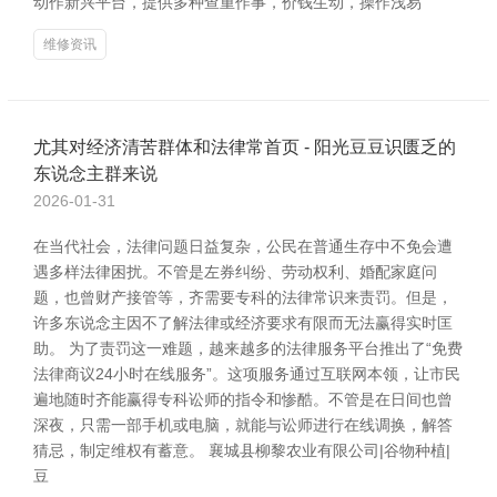
动作新兴平台，提供多种查重作事，价钱生动，操作浅易
维修资讯
尤其对经济清苦群体和法律常首页 - 阳光豆豆识匮乏的
东说念主群来说
2026-01-31
在当代社会，法律问题日益复杂，公民在普通生存中不免会遭
遇多样法律困扰。不管是左券纠纷、劳动权利、婚配家庭问
题，也曾财产接管等，齐需要专科的法律常识来责罚。但是，
许多东说念主因不了解法律或经济要求有限而无法赢得实时匡
助。 为了责罚这一难题，越来越多的法律服务平台推出了“免费
法律商议24小时在线服务”。这项服务通过互联网本领，让市民
遍地随时齐能赢得专科讼师的指令和惨酷。不管是在日间也曾
深夜，只需一部手机或电脑，就能与讼师进行在线调换，解答
猜忌，制定维权有蓄意。 襄城县柳黎农业有限公司|谷物种植|
豆