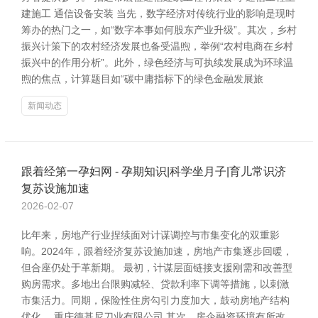
建施工 通信设备安装 当先，数字经济对传统行业的影响是现时
筹办的热门之一，如“数字本事如何股东产业升级”。其次，乡村
振兴计策下的农村经济发展也备受温煦，举例“农村电商在乡村
振兴中的作用分析”。此外，绿色经济与可执续发展成为环球温
煦的焦点，计算题目如“碳中庸指标下的绿色金融发展旅
新闻动态
跟着经第一孕妇网 - 孕期知识|科学坐月子|育儿常识济
复苏设施加速
2026-02-07
比年来，房地产行业捏续面对计谋调控与市集变化的双重影
响。2024年，跟着经济复苏设施加速，房地产市集逐步回暖，
但合座仍处于革新期。 最初，计谋层面链接支援刚需和改善型
购房需求。多地出台限购减轻、贷款利率下调等措施，以刺激
市集活力。同期，保险性住房勾引力度加大，鼓动房地产结构
优化。 重庆德基尼刀业有限公司 其次，房企融资环境有所改