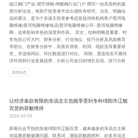
镇江阀门产业-调节球阀-闸蝶阀行业门户 撰写一份高质料的股
票分析论说，有助于投资者作念出感性有研究。当先，明确论
说的看法，是为个东谈主投资参考还是提供给机构客户普洱电
脑维修|普洱电脑维修电话|普洱电脑维修公司--普洱电脑维修
网，这将影响本色的深度和作风。 其次，结构明晰是重要。时
常包括公司大约、财务分析、行业地位、技巧分析及风险教导
等部分。在财务分析中，应善良营收、利润、现款流等重要研
究，并连络同比、环比数据进行对比。 同期，需连络宏不雅经
济环境和行业发展趋势，分析公司改日的增长后劲。技巧分析
新闻动态
让经济条款有限的东说念主也能享受到专科绵阳市辽舰
百货的容貌维持
2026-02-09
跟着社会节拍的加速绵阳市辽舰百货，越来越多的东说念主驱
动温雅容貌健康问题。联系词，濒临容貌困扰时，好多东说念