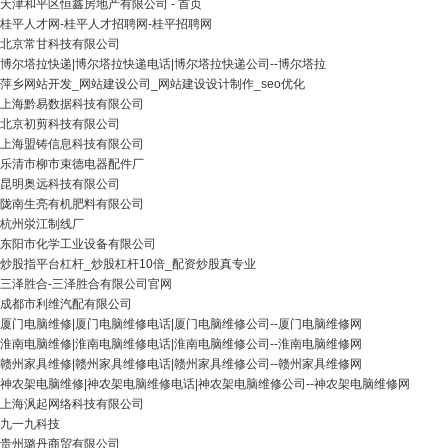
天津和平区恒鑫房地产有限公司 - 首页
桂平人才网-桂平人才招聘网-桂平招聘网
北京常甘科技有限公司
博尔塔拉快递|博尔塔拉快递电话|博尔塔拉快递公司--博尔塔拉
萍乡网站开发_网站建设公司_网站建设设计制作_seo优化
上海黔易数据科技有限公司
北京初剪科技有限公司
上海盟铸信息科技有限公司
乐清市柳市束德电器配件厂
昆明奥远科技有限公司
陇南生亮有机肥料有限公司
杭州泶江制线厂
东阳市化学工业设备有限公司
炒股指平台杠杆_炒股杠杆10倍_配资炒股真专业
三泽胜合-三泽胜合有限公司官网
成都市利维汽配有限公司
厦门电脑维修|厦门电脑维修电话|厦门电脑维修公司--厦门电脑维修网
淮南电脑维修|淮南电脑维修电话|淮南电脑维修公司--淮南电脑维修网
赣州家具维修|赣州家具维修电话|赣州家具维修公司--赣州家具维修网
神农架电脑维修|神农架电脑维修电话|神农架电脑维修公司--神农架电脑维修网
上海沨起网络科技有限公司
九一九科技
贵州璐丹商贸有限公司