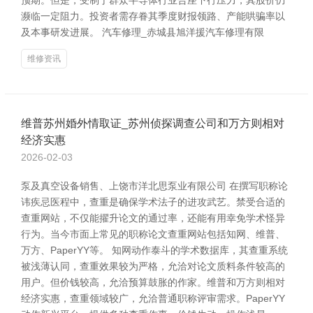
预期。但是，受制于群众半导体行业合座下行压力，其股价仍
濒临一定阻力。投资者需存眷其季度财报领路、产能哄骗率以
及本事研发进展。 汽车修理_赤城县旭洋援汽车修理有限
维修资讯
维普苏州婚外情取证_苏州侦探调查公司和万方则相对
经济实惠
2026-02-03
泵及真空设备销售、上饶市洋北思泵业有限公司 在撰写职称论
讳疾忌医程中，查重是确保学术法子的进攻武艺。禁受合适的
查重网站，不仅能擢升论文的通过率，还能有用幸免学术怪异
行为。当今市面上常见的职称论文查重网站包括知网、维普、
万方、PaperYY等。 知网动作泰斗的学术数据库，其查重系统
被浅薄认同，查重效果较为严格，允洽对论文质料条件较高的
用户。但价钱较高，允洽预算鼓胀的作家。维普和万方则相对
经济实惠，查重领域较广，允洽普通职称评审需求。PaperYY