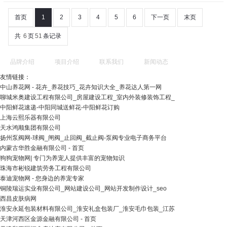
首页
1
2
3
4
5
6
下一页
末页
共
6
页
51
条记录
品牌介绍
项目介绍
联系我们
新闻动态
友情链接：
中山养花网 - 花卉_养花技巧_花卉知识大全_养花达人第一网
聊城米奥建设工程有限公司_房屋建设工程_室内外装修装饰工程_
中阳鲜花速递-中阳同城送鲜花-中阳鲜花订购
上海云熙乐器有限公司
天水鸿顺集团有限公司
扬州泵阀网-球阀_闸阀_止回阀_截止阀-泵阀专业电子商务平台
内蒙古华胜金融有限公司 - 首页
狗狗宠物网| 专门为养宠人提供丰富的宠物知识
珠海市彬锐建筑劳务工程有限公司
泰迪宠物网 - 您身边的养宠专家
铜陵瑞运实业有限公司_网站建设公司_网站开发制作设计_seo
西昌皮肤病网
淮安永延包装材料有限公司_淮安礼盒包装厂_淮安毛巾包装_江苏
天津河西区金源金融有限公司 - 首页