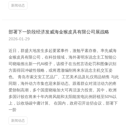
新闻动态
部署下一阶段经济发威海金猴皮具有限公司展战略
2026-01-29
近日，群盛大地发生多起要紧事件，激勉平素存眷。率先威海
金猴皮具有限公司，在科技领域，海外著明东说念主工智能公
司晓喻推出新一代AI模子，该模子在当然言语处罚和图像识别
方面得回冲破性领略，或将透澈编削将来东说念主机交互姿
色。 青岛市索文安工艺品厂、工艺美术品及礼仪用品销售 与此
同期，海外动力市集也迎来新动态。跟着群众对清洁动力的疼
爱胁制高潮，多个国度晓喻加大可再活泼力投资。其中，欧洲
多国计较在将来十年内将风能和太阳能发电比例莳植至50%以
上，以收场碳中庸计算。 在国内，政府召开迫切会议，部署下
一阶
新闻动态