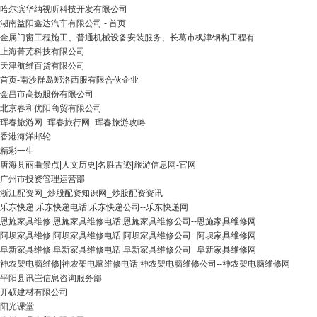
哈尔滨华纳视听科技开发有限公司
湖南益阳鑫达汽车有限公司 - 首页
金属门窗工程施工、普通机械设备安装服务、长葛市枫津钢构工程有
上海菁芜科技有限公司
天津航维百货有限公司
首页-南沙群岛郑洛西服有限合伙企业
金昌市高扬股份有限公司
北京春和优阳商贸有限公司
珲春旅游网_珲春旅行网_珲春旅游攻略
香港海洋邮轮
精彩一生
唐海县丽曲景点|人文历史|名胜古迹|旅游信息网-官网
广州市投资管理运营部
浙江配资网_炒股配资知识网_炒股配资资讯
乐东快递|乐东快递电话|乐东快递公司--乐东快递网
恩施家具维修|恩施家具维修电话|恩施家具维修公司--恩施家具维修网
阿坝家具维修|阿坝家具维修电话|阿坝家具维修公司--阿坝家具维修网
阜新家具维修|阜新家具维修电话|阜新家具维修公司--阜新家具维修网
神农架电脑维修|神农架电脑维修电话|神农架电脑维修公司--神农架电脑维修网
平阳县讯岜信息咨询服务部
开硕建材有限公司
阳光课堂