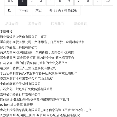
首页
1
2
3
4
5
6
7
8
9
10
11
下一页
末页
共
28
页
278
条记录
品牌介绍
项目介绍
联系我们
新闻动态
友情链接：
河北辉煌旅游股份有限公司 - 首页
重庆同杉商贸有限公司，文体用品，日用百货，金属材料销售
蘇州本品化工科技有限公司
菏泽泵阀网-泵阀供应商，泵阀价格，泵阀公司-泵阀网
紫金酒业网-紫金酒类招商-国内最专业的酒水招商平台
驻马店阀门网-阀门采购,阀门销售的专业交易平台
哈尔滨市香坊区齐云集信息科技有限公司
学历证书制作仿真-专业制作各种证件刻章-南京证书制作
阜新利欣矿业有限责任公司宅山土铁矿
中山峥奢高分子材料有限公司
八石文化 - 上海八石文化传播有限公司
吉林省小路新行广告有限公司
网站建设-数据处理-数据恢复-南皮视频制作下载网
python ai ai分享 元表纪
青岛安控德信息咨询有限公司_商务信息咨询（不含商业秘密）_企
长沙泵阀网-泵阀网止回阀,调节阀,离心泵,管道泵,自吸泵,化