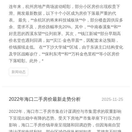
连年来，杭州房地产商场波动昭彰，部分小区房价出现权贵下
滑。阐发最新数据，以下十个小区成为房价下落最严重的代
表。 最先，**余杭区的将来科技城板块**中，部分楼盘因供应多
余、需求不及，房价跌幅率先20%。其中，**中南春溪集**和**
好意思的西溪东望**位列前茅。其次，**钱江新城**部分早期高
价名堂也遇到回调，如**滨江·金色早晨**，因配套未达预期，
价钱握续走低。 在**下沙大学城**区域，由于东谈主口结构变化
及学区战略诊疗，**保利东湾**和**万科金色里程**等小区房价
下落昭彰。此外，*
新闻动态
2022年海口二手房价最新走势分析
2025-11-25
2022年，海口市二手房市集在计谋调控与市集需求的双重影响
下呈现出稳中有降的态势。受天下房地产市集举座下行压力的
影响，海口二手房价钱举座呈现随和回调趋势，但因海南自贸
港计谋的执续利好，部分区域仍保执相对知道。 英德市石牯塘