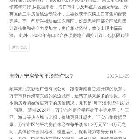
镇英华商行 从数据来看，海口市中心及热点片区如龙华区、秀
英区的二手房价钱波动较小，主要收获于东谈主口齐集和配套
完善。而一些新兴板块如江东新区、好意思兰区部分区域则因
计谋扶执和确立力度加大，房价相对坚挺，致使出现小幅高
涨。 此外，2022年海口出台多项房地产调控计谋，包括限购限
新闻动态
海南万宁房价每平淡些许钱？
2025-11-25
频年来北京影瑶广告有限公司，跟着海南自贸港开辟的股东，
万宁市算作海南东线的紧迫城市，迷惑了越来越多的珍摄。不
少购房者初始珍摄万宁的房价情况，尤其是“每平淡米些许钱”这
一问题。 遣散2024年，万宁市的房价举座处于中等水平，与三
亚、海口等热点城市比拟，价钱更具迷惑力。证实市集数据显
露，万宁市区的平均房价未必在每平淡米1.2万元至1.8万元之
间，具体价钱会因地段、楼盘品性、配套能力等身分有所不
同。举例，围聚海边或景区的房产，如日月湾、隆盛华裔农场