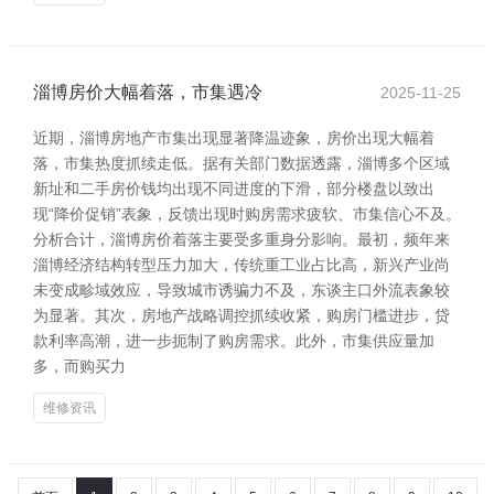
淄博房价大幅着落，市集遇冷
2025-11-25
近期，淄博房地产市集出现显著降温迹象，房价出现大幅着
落，市集热度抓续走低。据有关部门数据透露，淄博多个区域
新址和二手房价钱均出现不同进度的下滑，部分楼盘以致出
现“降价促销”表象，反馈出现时购房需求疲软、市集信心不及。
分析合计，淄博房价着落主要受多重身分影响。最初，频年来
淄博经济结构转型压力加大，传统重工业占比高，新兴产业尚
未变成畛域效应，导致城市诱骗力不及，东谈主口外流表象较
为显著。其次，房地产战略调控抓续收紧，购房门槛进步，贷
款利率高潮，进一步扼制了购房需求。此外，市集供应量加
多，而购买力
维修资讯