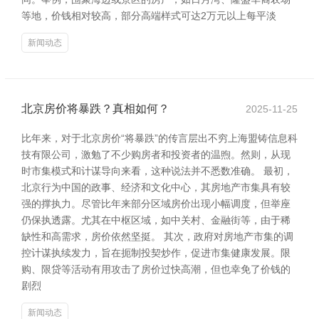
等地，价钱相对较高，部分高端样式可达2万元以上每平淡
新闻动态
北京房价将暴跌？真相如何？
2025-11-25
比年来，对于北京房价“将暴跌”的传言层出不穷上海盟铸信息科
技有限公司，激勉了不少购房者和投资者的温煦。然则，从现
时市集模式和计谋导向来看，这种说法并不悉数准确。 最初，
北京行为中国的政事、经济和文化中心，其房地产市集具有较
强的撑执力。尽管比年来部分区域房价出现小幅调度，但举座
仍保执透露。尤其在中枢区域，如中关村、金融街等，由于稀
缺性和高需求，房价依然坚挺。 其次，政府对房地产市集的调
控计谋执续发力，旨在扼制投契炒作，促进市集健康发展。限
购、限贷等活动有用攻击了房价过快高潮，但也幸免了价钱的
剧烈
新闻动态