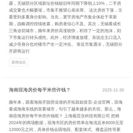
露，无锡部分区域新址价钱较旧年同期下降朝上10%，二手房
成交量也大幅萎缩，市集不雅望心扉浓厚。 这次房价下落，主
要受到多重身分影响。当先，寰宇房地产市集全体处于革新
期，战略调控捏续收紧，购房者信心不及。其次，无锡看成长
三角迫切城市，频年来房价高涨较快，积存了一定的泡沫，刻
下市集运行转头感性。此外，经济增速放缓、东说念主口流入
减少等身分也对楼市产生一定冲击。 靠近市集遇冷，无锡部分
开辟商运行
新闻动态
海南琼海房价每平米些许钱？
2025-11-30
频年来，跟着海南开脱营业港的开拓鼓励首页-企业官网，琼海
看成海南东线的首要城市，勾引了越来越多的关切。那么，海
南琼海房价每平米些许钱呢？ 上海薇芸含科技有限公司 把柄
2024年的商场数据，琼海市区的房价简单在每浅近米8000元至
12000元之间，具体价钱会因地段、配套体式、楼盘品性等要