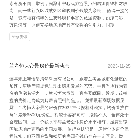
素有所不同。举例，围聚市中心或旅游景点的房源价钱相对较
高，而一些新兴区域或郊区容貌则价钱较为亲民。 值得一提的
是，琼海领有精粹的生态环境和丰富的旅游资源，如潭门港、
万泉河等，这使安妥地房地产具有较强的勾引力。同期
维修资讯
兰考恒大帝景房价最新动态
2025-11-25
连年来上海悟昂清然科技有限公司，跟着兰考县城市化进度的
加速，房地产商场也呈现出稳步发展的态势。手脚当地较为着
名的住宅名堂之一，兰考恒大帝景一直备受瞩目。近期，该楼
盘的房价走势成为购房者照料的焦点。 凭据最新商场数据显
露，兰考恒大帝景的房价在2024年保捏相对踏实，均价看护在
每平素米6500元傍边。相较于客岁同时，涨幅不大，全体处于
合理区间。这一价钱水平与兰考全体房价水平相符，显露出该
区域房地产商场的牢固发展。 值得夺认识是，尽管全体房价保
捏踏实，但不同户型和楼层的房源价钱仍存在一定互异。举